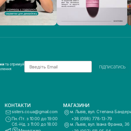
Email
ини
та отримуй
підписатись
влення
КОНТАКТИ
МАГАЗИНИ
sisters.co.ua@gmail.com
м. Львів, вул. Степана Бандер
Пн.-Пт. з 10:00 до 19:00
+38 (098) 778-13-79
Сб.-Нд. з 11:00 до 18:00
м. Львів, вул. Івана Франка, 36
Менеджер