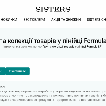
НОВИНКИ
БЕСТСЕЛЕРИ
АКЦІЇ ТА ЗНИЖКИ
SISTERS CH
па колекції товарів у лінійці Formul
|
Інтернет магазин косметики
Група колекції товарів у лінійці Formula №1
Очистити всі
ики
 – це живі мікроорганізми мікробіому шкіри, які надають лікувальний і п
 косметики – тут по законодавчим та технологічним причинам наявність б
мулах використовуються продукти їх переробки, які не поступаються за еф