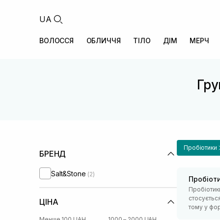
UA
ВОЛОССЯ
ОБЛИЧЧЯ
ТІЛО
ДІМ
МЕРЧ
Гру
Пробіотики
БРЕНД
Salt&Stone
(2)
Пробіот
Пробіотики
стосується
ЦІНА
тому у фор
Менше 100 UAH
1000 – 2000 UAH