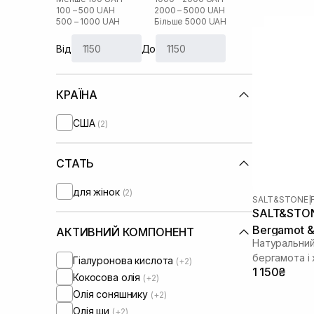
100 – 500 UAH
2000 – 5000 UAH
500 – 1000 UAH
Більше 5000 UAH
Від
До
КРАЇНА
США
(2)
СТАТЬ
для жінок
(2)
SALT&STONE
|
SALT&STONE
Bergamot &
АКТИВНИЙ КОМПОНЕНТ
Натуральний
бергамота і 
Гіалуронова кислота
(+2)
1 150₴
Кокосова олія
(+2)
Олія соняшнику
(+2)
Олія ши
(+2)