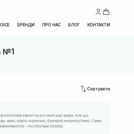
OICE
БРЕНДИ
ПРО НАС
БЛОГ
КОНТАКТИ
a №1
Сортувати
рофілактичний ефект на роговий шар шкіри. Але що
удь-яких, навіть корисних, бактерій неприпустимо. Саме
ективністю – постбіотики (лізати).