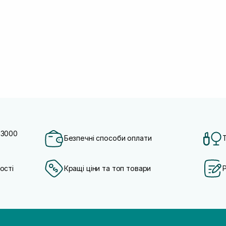
 3000
Безпечні способи оплати
ості
Кращі ціни та топ товари