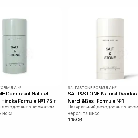
FORMULA №1
SALT&STONE
|
FORMULA №1
 Deodorant Naturel
SALT&STONE Natural Deodora
 Hinoka Formula №1 75 г
Neroli&Basil Formula №1
 дезодорант з ароматом
Натуральний дезодорант з аро
хіноки
неролі та шисо
1 150₴