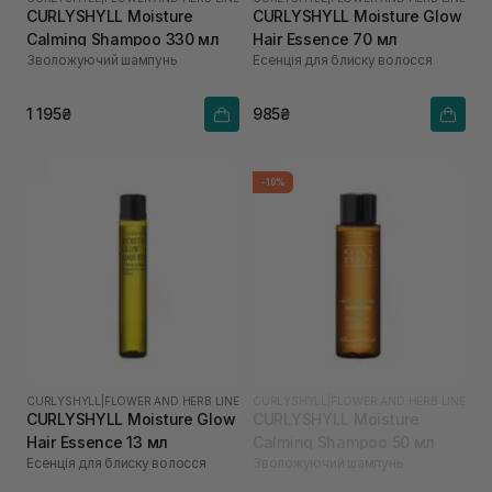
CURLYSHYLL Moisture
CURLYSHYLL Moisture Glow
Calming Shampoo 330 мл
Hair Essence 70 мл
Зволожуючий шампунь
Есенція для блиску волосся
1 195₴
985₴
-10%
CURLYSHYLL
|
FLOWER AND HERB LINE
CURLYSHYLL
|
FLOWER AND HERB LINE
CURLYSHYLL Moisture Glow
CURLYSHYLL Moisture
Hair Essence 13 мл
Calming Shampoo 50 мл
Есенція для блиску волосся
Зволожуючий шампунь