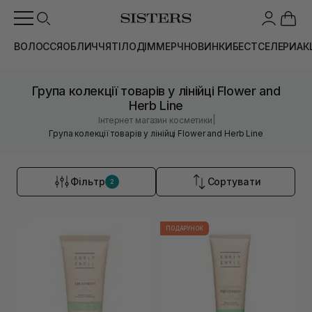
ВОЛОССЯ
ОБЛИЧЧЯ
ТІЛО
ДІМ
МЕРЧ
НОВИНКИ
БЕСТСЕЛЕРИ
АК
Група колекції товарів у лінійці Flower and
Herb Line
|
Інтернет магазин косметики
Група колекції товарів у лінійці Flower and Herb Line
Фільтр
Сортувати
2
ПОДАРУНОК