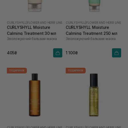
CURLYSHYLL
|
FLOWER AND HERB LINE
CURLYSHYLL
|
FLOWER AND HERB LINE
CURLYSHYLL Moisture
CURLYSHYLL Moisture
Calming Treatment 30 мл
Calming Treatment 250 мл
Зволожуючий бальзам-маска
Зволожуючий бальзам-маска
405₴
1 100₴
ПОДАРУНОК
ПОДАРУНОК
CURLYSHYLL
|
FLOWER AND HERB LINE
CURLYSHYLL
|
FLOWER AND HERB LINE