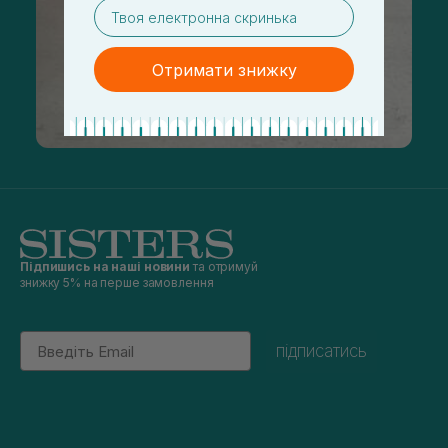
email
Отримати знижку
Підпишись на наші новини
та отримуй
знижку 5% на перше замовлення
Email
підписатись