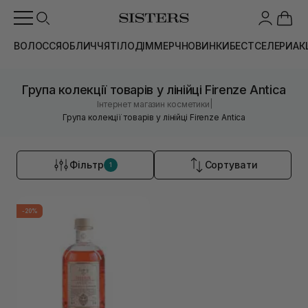
ВОЛОССЯ
ОБЛИЧЧЯ
ТІЛО
ДІМ
МЕРЧ
НОВИНКИ
БЕСТСЕЛЕРИ
АК
Група колекції товарів у лінійці Firenze Antica
|
Інтернет магазин косметики
Група колекції товарів у лінійці Firenze Antica
Фільтр
Сортувати
1
-20%