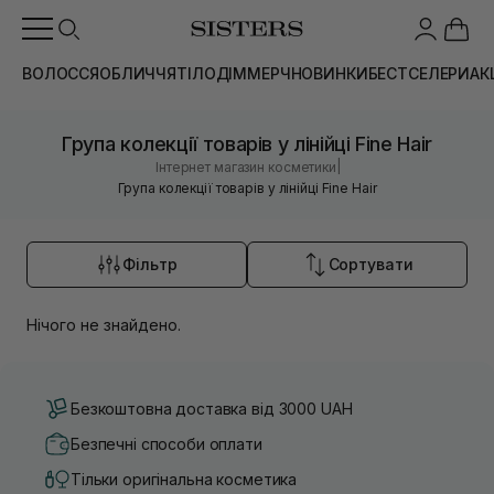
ВОЛОССЯ
ОБЛИЧЧЯ
ТІЛО
ДІМ
МЕРЧ
НОВИНКИ
БЕСТСЕЛЕРИ
АК
Група колекції товарів у лінійці Fine Hair
|
Інтернет магазин косметики
Група колекції товарів у лінійці Fine Hair
Фільтр
Сортувати
Нічого не знайдено.
Безкоштовна доставка від 3000 UAH
Безпечні способи оплати
Тільки оригінальна косметика