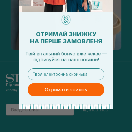
ОТРИМАЙ ЗНИЖКУ
НА ПЕРШЕ ЗАМОВЛЕНЯ
Твій вітальний бонус вже чекає —
підписуйся
на
наші новини!
email
Підпишись на наші новини
та отримуй
Отримати знижку
знижку 5% на перше замовлення
Email
підписатись