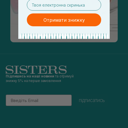
email
Отримати знижку
Підпишись на наші новини
та отримуй
знижку 5% на перше замовлення
Email
підписатись