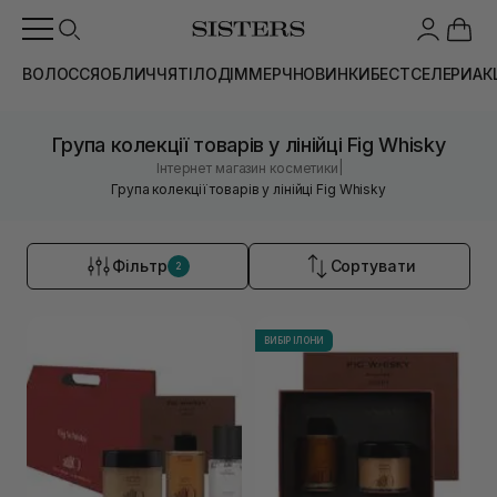
ВОЛОССЯ
ОБЛИЧЧЯ
ТІЛО
ДІМ
МЕРЧ
НОВИНКИ
БЕСТСЕЛЕРИ
АК
Група колекції товарів у лінійці Fig Whisky
|
Інтернет магазин косметики
Група колекції товарів у лінійці Fig Whisky
Фільтр
Сортувати
2
ВИБІР ІЛОНИ