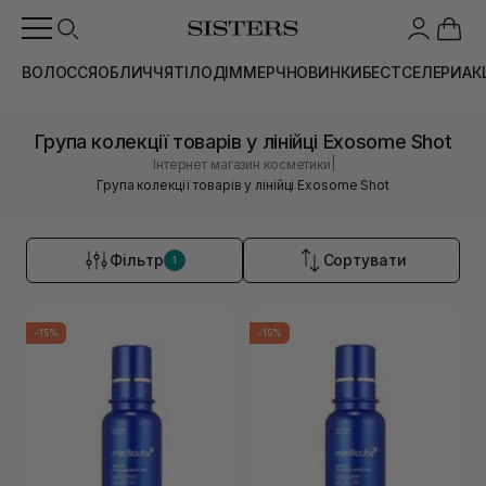
ВОЛОССЯ
ОБЛИЧЧЯ
ТІЛО
ДІМ
МЕРЧ
НОВИНКИ
БЕСТСЕЛЕРИ
АК
Група колекції товарів у лінійці Exosome Shot
|
Інтернет магазин косметики
Група колекції товарів у лінійці Exosome Shot
Фільтр
Сортувати
1
-15%
-15%