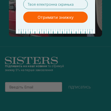
email
Отримати знижку
Підпишись на наші новини
та отримуй
знижку 5% на перше замовлення
Email
підписатись