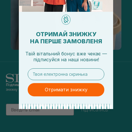
ОТРИМАЙ ЗНИЖКУ
НА ПЕРШЕ ЗАМОВЛЕНЯ
Твій вітальний бонус вже чекає —
підписуйся
на
наші новини!
email
Підпишись на наші новини
та отримуй
Отримати знижку
знижку 5% на перше замовлення
Email
підписатись