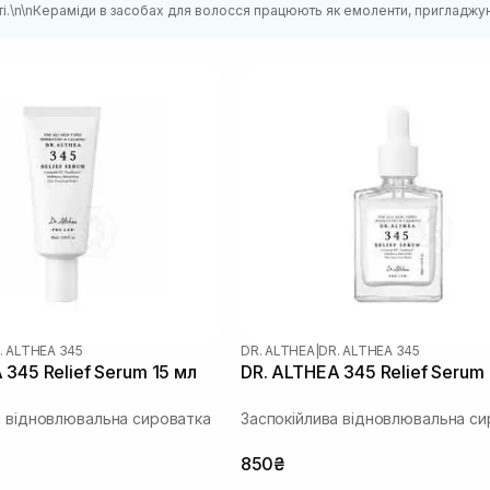
ті.\n\nКераміди в засобах для волосся працюють як емоленти, пригладжу
. ALTHEA 345
DR. ALTHEA
|
DR. ALTHEA 345
 345 Relief Serum 15 мл
DR. ALTHEA 345 Relief Serum
а відновлювальна сироватка
Заспокійлива відновлювальна си
850₴