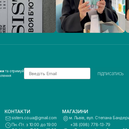
Email
ини
та отримуй
підписатись
влення
КОНТАКТИ
МАГАЗИНИ
sisters.co.ua@gmail.com
м. Львів, вул. Степана Бандер
Пн.-Пт. з 10:00 до 19:00
+38 (098) 778-13-79