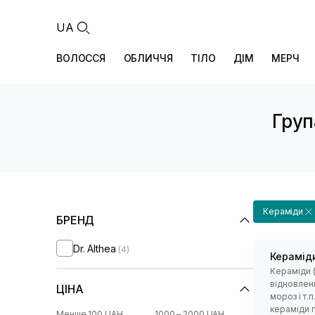
UA
ВОЛОССЯ
ОБЛИЧЧЯ
ТІЛО
ДІМ
МЕРЧ
Група
Кераміди
БРЕНД
Dr. Althea
(4)
Керамід
Кераміди (
відновленн
ЦІНА
мороз і т.
кераміди п
Менше 100 UAH
1000 – 2000 UAH