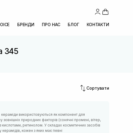
OICE
БРЕНДИ
ПРО НАС
БЛОГ
КОНТАКТИ
ea 345
Сортувати
иці кераміди використовуються як компонент для
у зовнішніх природних факторів (сонячні промені, вітер,
ки з кислотами, ретинолом. У складах косметичних засобів
 керамідів, кожен з яких має певні