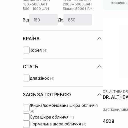
властивос
100 – 500 UAH
2000 – 5000 UAH
500 – 1000 UAH
Більше 5000 UAH
Від
До
КРАЇНА
Корея
(4)
СТАТЬ
для жінок
(4)
DR. ALTHEA
|
DR
ЗАСІБ ЗА ПОТРЕБОЮ
DR. ALTHEA
Жирна/комбінована шкіра обличчя
Заспокійлив
(4)
Суха шкіра обличчя
(4)
490₴
Нормальна шкіра обличчя
(4)