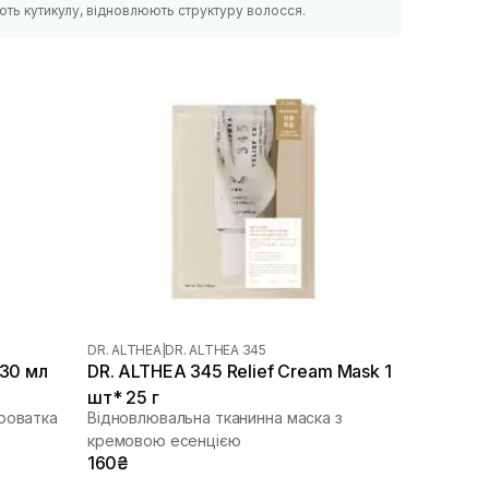
ють кутикулу, відновлюють структуру волосся.
DR. ALTHEA
|
DR. ALTHEA 345
 30 мл
DR. ALTHEA 345 Relief Cream Mask 1
шт* 25 г
роватка
Відновлювальна тканинна маска з
кремовою есенцією
160₴