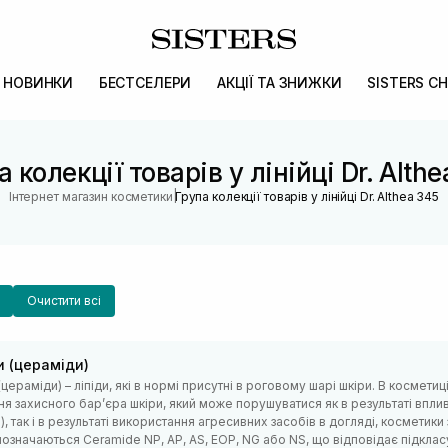
НОВИНКИ
БЕСТСЕЛЕРИ
АКЦІЇ ТА ЗНИЖКИ
SISTERS CH
 колекції товарів у лінійці Dr. Alth
|
Інтернет магазин косметики
Група колекції товарів у лінійці Dr. Althea 345
Очистити всі
и (цераміди)
цераміди) – ліпіди, які в нормі присутні в роговому шарі шкіри. В космет
я захисного барʼєра шкіри, який може порушуватися як в результаті вплив
п.), так і в результаті використання агресивних засобів в догляді, космети
означаються Ceramide NP, AP, AS, EOP, NG або NS, що відповідає підкласу