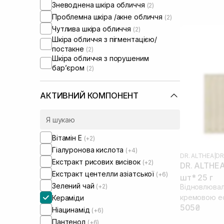
Зневоднена шкіра обличчя
(2)
Проблемна шкіра /акне обличчя
(2)
Чутлива шкіра обличчя
(2)
Шкіра обличчя з пігментацією/
постакне
(2)
Шкіра обличчя з порушеним
барʼєром
(2)
АКТИВНИЙ КОМПОНЕНТ
Вітамін Е
(+2)
Гіалуронова кислота
(+4)
DR. ALTHEA
|
DR
Екстракт рисових висівок
(+2)
DR. ALTHEA
Екстракт центелли азіатської
(+6)
шт* 25 г
Зелений чай
(+2)
Відновлювал
кремовою е
Кераміди
505₴
Ніацинамід
(+6)
Пантенол
(+6)