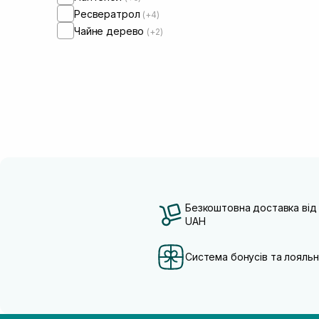
Ресвератрол
(+4)
Чайне дерево
(+2)
Безкоштовна доставка від
UAH
Система бонусів та лояльн