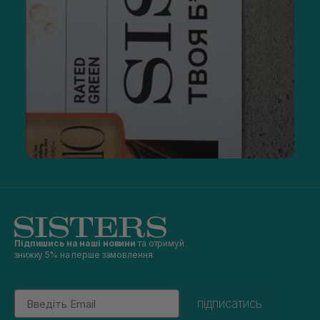
Підпишись на наші новини
та отримуй
знижку 5% на перше замовлення
Email
підписатись