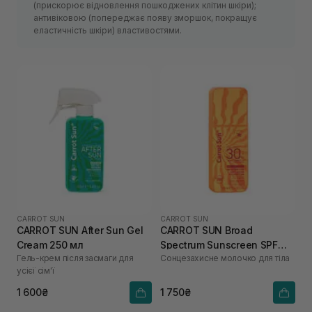
(прискорює відновлення пошкоджених клітин шкіри);
антивіковою (попереджає появу зморшок, покращує
еластичність шкіри) властивостями.
CARROT SUN
CARROT SUN
CARROT SUN After Sun Gel
CARROT SUN Broad
Cream 250 мл
Spectrum Sunscreen SPF
Гель-крем після засмаги для
Сонцезахисне молочко для тіла
30+ 130 мл
усієї сім'ї
1 600₴
1 750₴