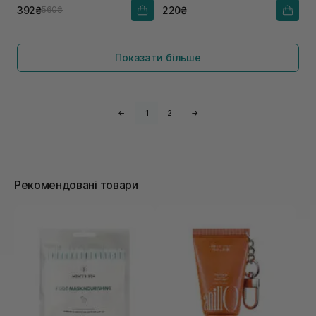
392₴
220₴
560₴
Показати більше
←
1
2
→
Рекомендовані товари