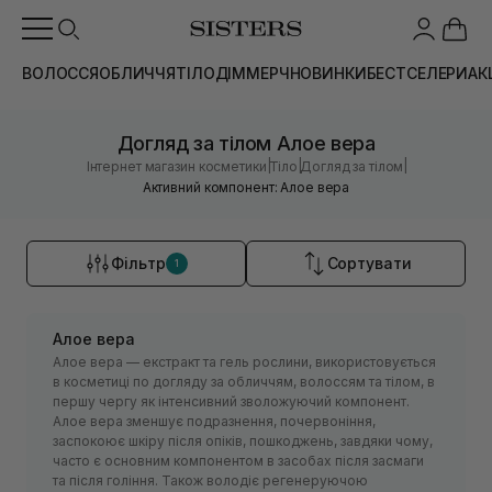
ВОЛОССЯ
ОБЛИЧЧЯ
ТІЛО
ДІМ
МЕРЧ
НОВИНКИ
БЕСТСЕЛЕРИ
АК
Догляд за тілом Алое вера
|
|
|
Інтернет магазин косметики
Тіло
Догляд за тілом
Активний компонент: Алое вера
Фільтр
Сортувати
1
Алое вера
Алое вера — екстракт та гель рослини, використовується
в косметиці по догляду за обличчям, волоссям та тілом, в
першу чергу як інтенсивний зволожуючий компонент.
Алое вера зменшує подразнення, почервоніння,
заспокоює шкіру після опіків, пошкоджень, завдяки чому,
часто є основним компонентом в засобах після засмаги
та після гоління. Також володіє регенеруючою