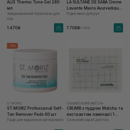
ALIS Thermo Tone Gel 280
LA SULTANE DE SABA Creme
мл
Lavante Mains Ayurvedique
Зміцнювальний термогель для
Рідке мило для рук
200 мл
тіла
1 470₴
1 706₴
2 132₴
-30%
ST.MORIZ
CRUMB
|
CRUMB MATCHA
ST.MORIZ Professional Self-
CRUMB з пудрою Matcha та
Tan Remover Pads 60 шт
екстрактом ламінарії 1
Пади для видалення автозасмаги
Сольовий скраб для тіла
саше х 60 г