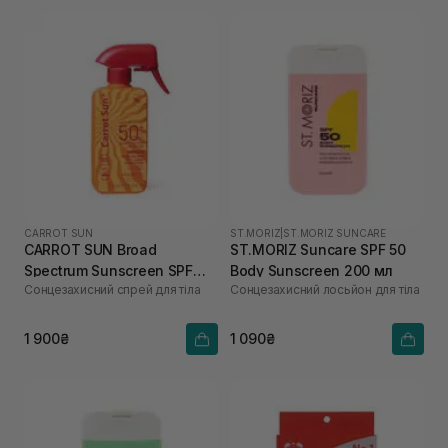
CARROT SUN
ST.MORIZ
|
ST.MORIZ SUNCARE
CARROT SUN Broad
ST.MORIZ Suncare SPF 50
Spectrum Sunscreen SPF
Body Sunscreen 200 мл
Сонцезахисний спрей для тіла
Сонцезахисний лосьйон для тіла
50+ 250 мл
1 900₴
1 090₴