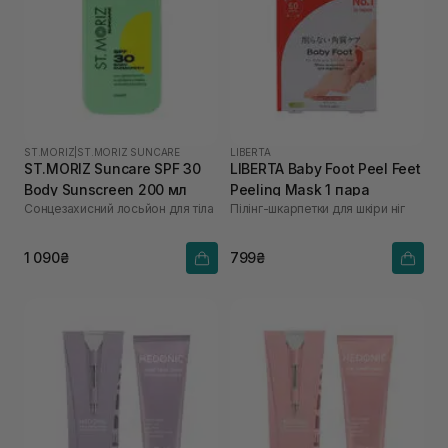
ST.MORIZ
|
ST.MORIZ SUNCARE
LIBERTA
ST.MORIZ Suncare SPF 30
LIBERTA Baby Foot Peel Feet
Body Sunscreen 200 мл
Peeling Mask 1 пара
Сонцезахисний лосьйон для тіла
Пілінг-шкарпетки для шкіри ніг
1 090₴
799₴