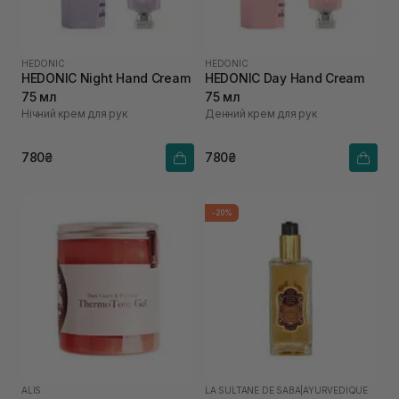
HEDONIC
HEDONIC
HEDONIC Night Hand Cream
HEDONIC Day Hand Cream
75 мл
75 мл
Нічний крем для рук
Денний крем для рук
780₴
780₴
-20%
ALIS
LA SULTANE DE SABA
|
AYURVEDIQUE