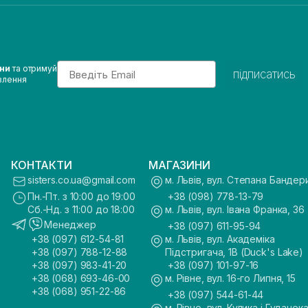
Email
ини
та отримуй
підписатись
влення
КОНТАКТИ
МАГАЗИНИ
sisters.co.ua@gmail.com
м. Львів, вул. Степана Бандер
Пн.-Пт. з 10:00 до 19:00
+38 (098) 778-13-79
Сб.-Нд. з 11:00 до 18:00
м. Львів, вул. Івана Франка, 36
Менеджер
+38 (097) 611-95-94
+38 (097) 612-54-81
м. Львів, вул. Академіка
+38 (097) 788-12-88
Підстригача, 1В (Duck's Lake)
+38 (097) 983-41-20
+38 (097) 101-97-16
+38 (068) 693-46-00
м. Рівне, вул. 16-го Липня, 15
+38 (068) 951-22-86
+38 (097) 544-61-44
м. Рівне, вул. Кулика і Гудачека