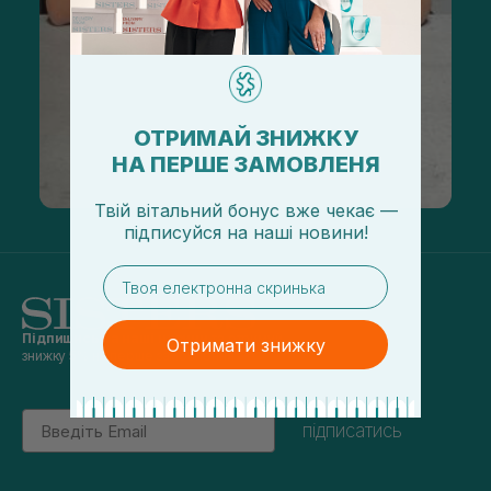
ОТРИМАЙ ЗНИЖКУ
НА ПЕРШЕ ЗАМОВЛЕНЯ
Твій вітальний бонус вже чекає —
підписуйся
на
наші новини!
email
Підпишись на наші новини
та отримуй
Отримати знижку
знижку 5% на перше замовлення
Email
підписатись