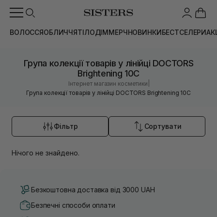
ВОЛОССЯ
ОБЛИЧЧЯ
ТІЛО
ДІМ
МЕРЧ
НОВИНКИ
БЕСТСЕЛЕРИ
АК
Група колекції товарів у лінійці DOCTORS
Brightening 10C
|
Інтернет магазин косметики
Група колекції товарів у лінійці DOCTORS Brightening 10C
Фільтр
Сортувати
Нічого не знайдено.
Безкоштовна доставка від 3000 UAH
Безпечні способи оплати