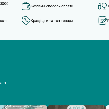
 3000
Безпечні способи оплати
ості
Кращі ціни та топ товари
ram