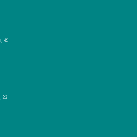
и, 45
, 23