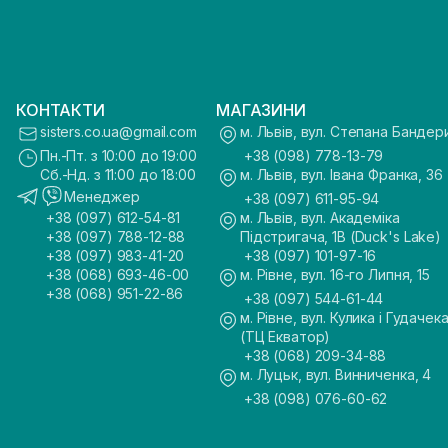
КОНТАКТИ
МАГАЗИНИ
sisters.co.ua@gmail.com
м. Львів, вул. Степана Бандер
Пн.-Пт. з 10:00 до 19:00
+38 (098) 778-13-79
Сб.-Нд. з 11:00 до 18:00
м. Львів, вул. Івана Франка, 36
Менеджер
+38 (097) 611-95-94
+38 (097) 612-54-81
м. Львів, вул. Академіка
+38 (097) 788-12-88
Підстригача, 1В (Duck's Lake)
+38 (097) 983-41-20
+38 (097) 101-97-16
+38 (068) 693-46-00
м. Рівне, вул. 16-го Липня, 15
+38 (068) 951-22-86
+38 (097) 544-61-44
м. Рівне, вул. Кулика і Гудачека
(ТЦ Екватор)
+38 (068) 209-34-88
м. Луцьк, вул. Винниченка, 4
+38 (098) 076-60-62