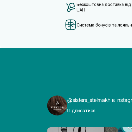
Безкоштовна доставка від
UAH
Система бонусів та лояльн
@sisters_stelmakh в Instag
Підписатися