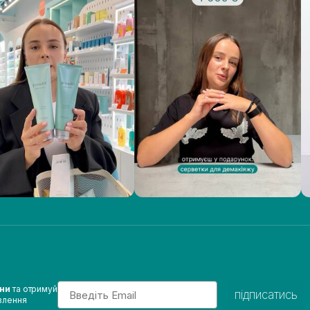
Email
ини
та отримуй
підписатись
влення