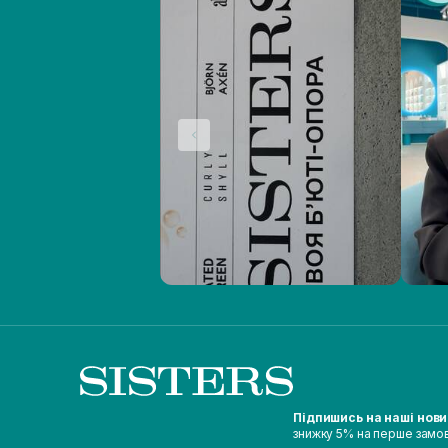
Підпишись на наші нов
знижку 5% на перше замо