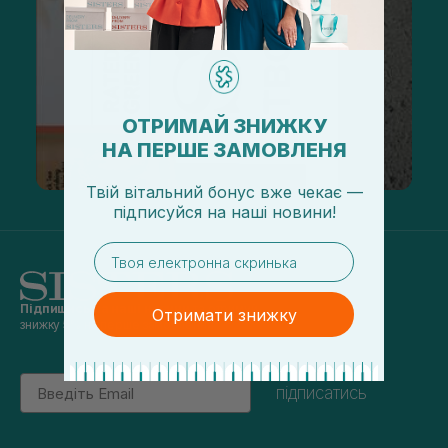
ОТРИМАЙ ЗНИЖКУ
НА ПЕРШЕ ЗАМОВЛЕНЯ
Твій вітальний бонус вже чекає —
підписуйся
на
наші новини!
email
Підпишись на наші новини
та отримуй
Отримати знижку
знижку 5% на перше замовлення
Email
підписатись