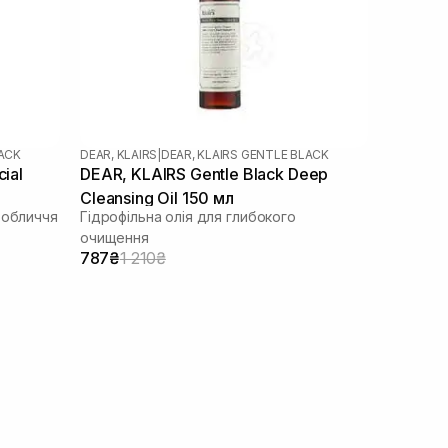
LACK
DEAR, KLAIRS
|
DEAR, KLAIRS GENTLE BLACK
ial
DEAR, KLAIRS Gentle Black Deep
Cleansing Oil 150 мл
 обличчя
Гідрофільна олія для глибокого
очищення
787₴
1 210₴