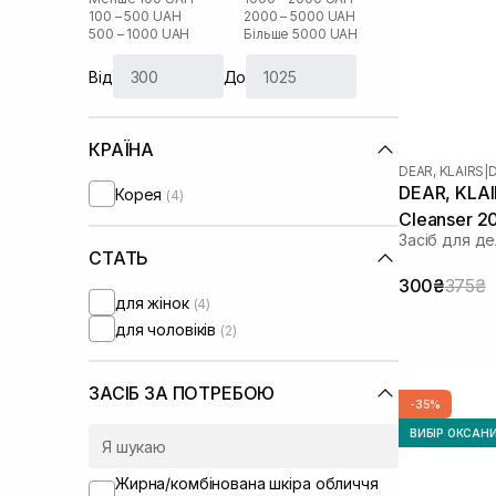
100 – 500 UAH
2000 – 5000 UAH
500 – 1000 UAH
Більше 5000 UAH
Від
До
КРАЇНА
DEAR, KLAIRS
|
D
DEAR, KLAIR
Корея
(4)
Cleanser 2
Засіб для д
СТАТЬ
300₴
375₴
для жінок
(4)
для чоловіків
(2)
ЗАСІБ ЗА ПОТРЕБОЮ
-35%
ВИБІР ОКСАН
Жирна/комбінована шкіра обличчя