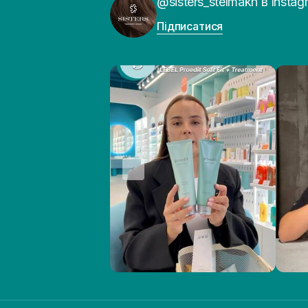
@sisters_stelmakh в Instag
Підписатися