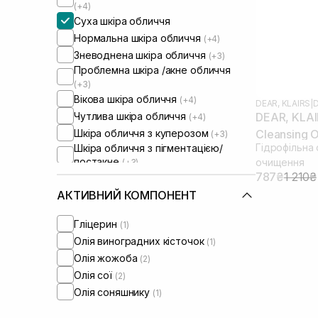
(+4)
Суха шкіра обличчя
Нормальна шкіра обличчя
(+4)
Зневоднена шкіра обличчя
(+3)
Проблемна шкіра /акне обличчя
(+3)
Вікова шкіра обличчя
(+4)
DEAR, KLAIRS
|
D
Чутлива шкіра обличчя
DEAR, KLAI
(+4)
Шкіра обличчя з куперозом
Cleansing O
(+3)
Гідрофільна 
Шкіра обличчя з пігментацією/
постакне
очищення
(+3)
Шкіра обличчя з розширеними
787₴
1 210₴
порами
(+4)
АКТИВНИЙ КОМПОНЕНТ
Шкіра обличчя з порушеним
барʼєром
(+4)
Гліцерин
(1)
Шкіра обличчя з порушеним
Олія виноградних кісточок
(1)
мікробіомом
(+3)
Олія жожоба
(2)
Олія сої
(2)
Олія соняшнику
(1)