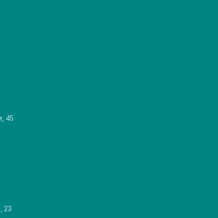
и, 45
, 23