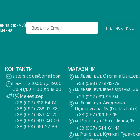
Email
ини
та отримуй
підписатись
влення
КОНТАКТИ
МАГАЗИНИ
sisters.co.ua@gmail.com
м. Львів, вул. Степана Бандер
Пн.-Пт. з 10:00 до 19:00
+38 (098) 778-13-79
Сб.-Нд. з 11:00 до 18:00
м. Львів, вул. Івана Франка, 36
Менеджер
+38 (097) 611-95-94
+38 (097) 612-54-81
м. Львів, вул. Академіка
+38 (097) 788-12-88
Підстригача, 1В (Duck's Lake)
+38 (097) 983-41-20
+38 (097) 101-97-16
+38 (068) 693-46-00
м. Рівне, вул. 16-го Липня, 15
+38 (068) 951-22-86
+38 (097) 544-61-44
м. Рівне, вул. Кулика і Гудачека
(ТЦ Екватор)