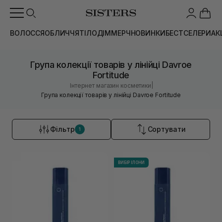
ВОЛОССЯ
ОБЛИЧЧЯ
ТІЛО
ДІМ
МЕРЧ
НОВИНКИ
БЕСТСЕЛЕРИ
АК
Група колекції товарів у лінійці Davroe
Fortitude
|
Інтернет магазин косметики
Група колекції товарів у лінійці Davroe Fortitude
Фільтр
Сортувати
1
ВИБІР ІЛОНИ