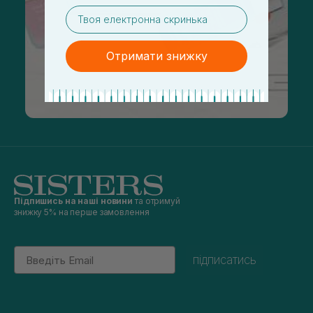
email
Отримати знижку
Підпишись на наші новини
та отримуй
знижку 5% на перше замовлення
Email
підписатись