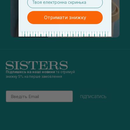
Отримати знижку
Підпишись на наші новини
та отримуй
знижку 5% на перше замовлення
Email
підписатись