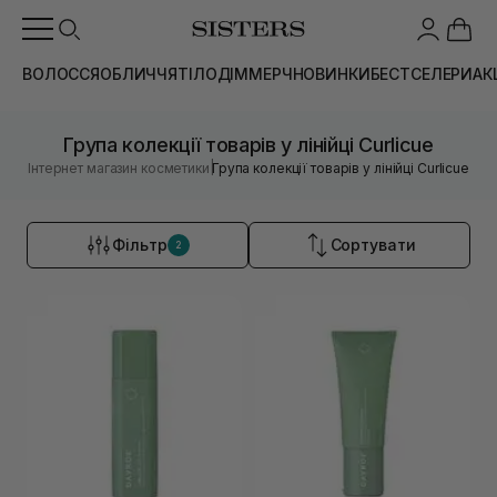
ВОЛОССЯ
ОБЛИЧЧЯ
ТІЛО
ДІМ
МЕРЧ
НОВИНКИ
БЕСТСЕЛЕРИ
АК
Група колекції товарів у лінійці Curlicue
|
Інтернет магазин косметики
Група колекції товарів у лінійці Curlicue
Фільтр
Сортувати
2