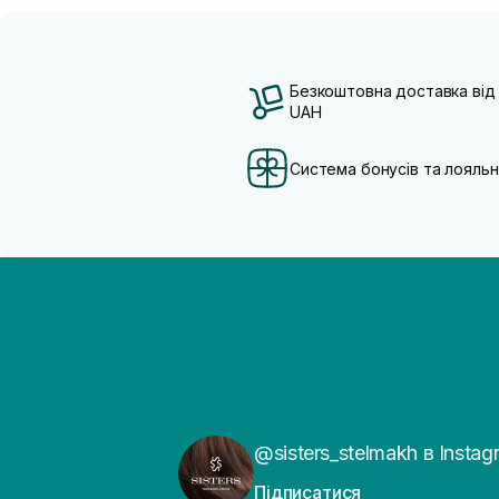
Безкоштовна доставка від
UAH
Система бонусів та лояльн
@sisters_stelmakh в Instag
Підписатися