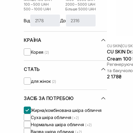
100 – 500 UAH
2000 – 5000 UAH
500 – 1000 UAH
Більше 5000 UAH
Від
До
КРАЇНА
CU SKIN
|
CU SK
CU SKIN Dr.
Корея
(2)
Cream 100 
Регенеруючи
СТАТЬ
та бакучіол
2 178₴
для жінок
(2)
ЗАСІБ ЗА ПОТРЕБОЮ
Жирна/комбінована шкіра обличчя
Суха шкіра обличчя
(+2)
Нормальна шкіра обличчя
(+2)
Вікова шкіра обличчя
(+2)