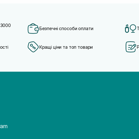
 3000
Безпечні способи оплати
ості
Кращі ціни та топ товари
ram