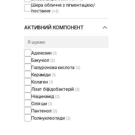
Шкіра обличчя з пігментацією/
постакне
(+2)
АКТИВНИЙ КОМПОНЕНТ
Аденозин
(1)
Бакучіол
(2)
Гіалуронова кислота
(2)
Кераміди
(1)
Колаген
(1)
Лізат біфідобактерій
(2)
Ніацинамід
(2)
Олія ши
(1)
Пантенол
(2)
Полінуклеотиди
(2)