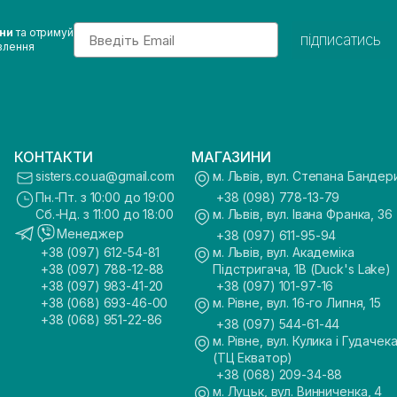
Email
ини
та отримуй
підписатись
влення
КОНТАКТИ
МАГАЗИНИ
sisters.co.ua@gmail.com
м. Львів, вул. Степана Бандер
Пн.-Пт. з 10:00 до 19:00
+38 (098) 778-13-79
Сб.-Нд. з 11:00 до 18:00
м. Львів, вул. Івана Франка, 36
Менеджер
+38 (097) 611-95-94
+38 (097) 612-54-81
м. Львів, вул. Академіка
+38 (097) 788-12-88
Підстригача, 1В (Duck's Lake)
+38 (097) 983-41-20
+38 (097) 101-97-16
+38 (068) 693-46-00
м. Рівне, вул. 16-го Липня, 15
+38 (068) 951-22-86
+38 (097) 544-61-44
м. Рівне, вул. Кулика і Гудачека
(ТЦ Екватор)
+38 (068) 209-34-88
м. Луцьк, вул. Винниченка, 4