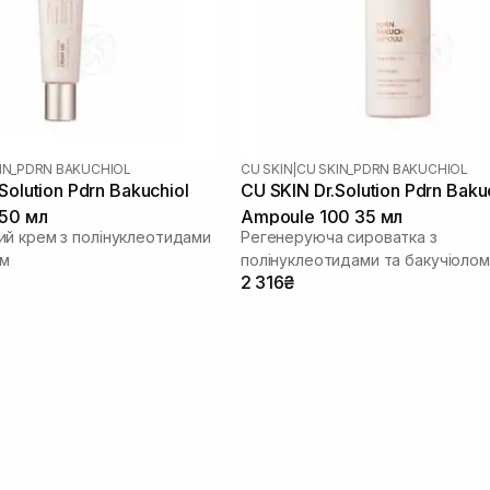
IN_PDRN BAKUCHIOL
CU SKIN
|
CU SKIN_PDRN BAKUCHIOL
Solution Pdrn Bakuchiol
CU SKIN Dr.Solution Pdrn Baku
50 мл
Ampoule 100 35 мл
й крем з полінуклеотидами
Регенеруюча сироватка з
ом
полінуклеотидами та бакучіолом
2 316₴