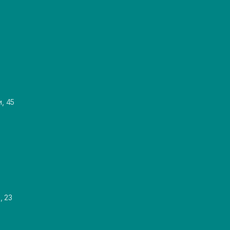
и, 45
, 23