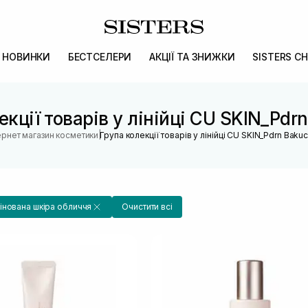
НОВИНКИ
БЕСТСЕЛЕРИ
АКЦІЇ ТА ЗНИЖКИ
SISTERS CH
екції товарів у лінійці CU SKIN_Pdrn
|
ернет магазин косметики
Група колекції товарів у лінійці CU SKIN_Pdrn Bakuc
нована шкіра обличчя
Очистити всі