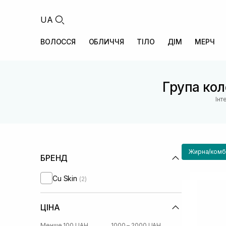
UA
ВОЛОССЯ
ОБЛИЧЧЯ
ТІЛО
ДІМ
МЕРЧ
Група кол
Інт
Жирна/комбі
БРЕНД
Cu Skin
(2)
ЦІНА
Менше 100 UAH
1000 – 2000 UAH