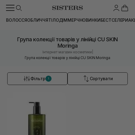
ВОЛОССЯ
ОБЛИЧЧЯ
ТІЛО
ДІМ
МЕРЧ
НОВИНКИ
БЕСТСЕЛЕРИ
АК
Група колекції товарів у лінійці CU SKIN
Moringa
|
Інтернет магазин косметики
Група колекції товарів у лінійці CU SKIN Moringa
Фільтр
Сортувати
1