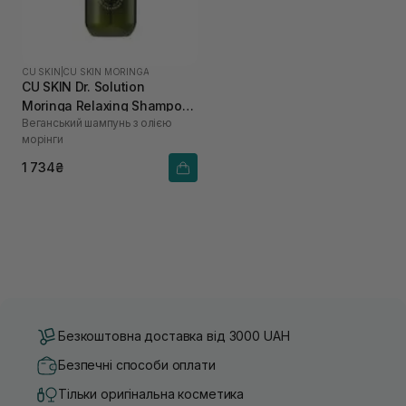
CU SKIN
|
CU SKIN MORINGA
CU SKIN Dr. Solution
Moringa Relaxing Shampoo
Веганський шампунь з олією
400 мл
морінги
1 734₴
Безкоштовна доставка від 3000 UAH
Безпечні способи оплати
Тільки оригінальна косметика