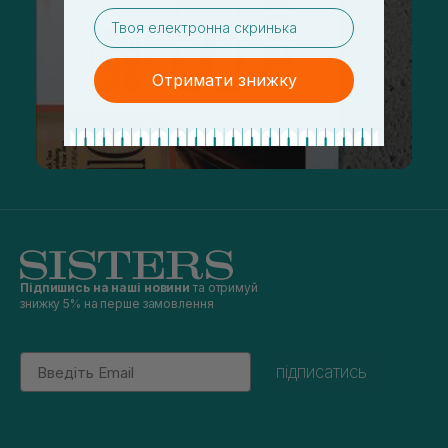
email
Отримати знижку
Підпишись на наші новини
та отримуй
знижку 5% на перше замовлення
Email
підписатись