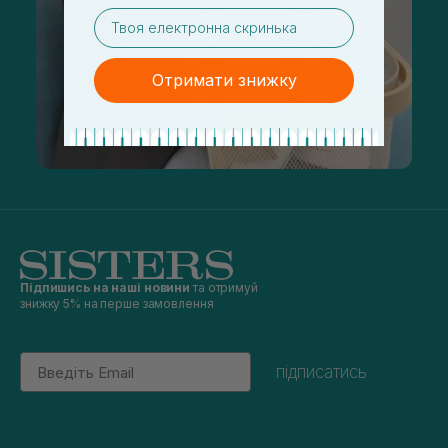
email
Отримати знижку
Підпишись на наші новини
та отримуй
знижку 5% на перше замовлення
Email
підписатись