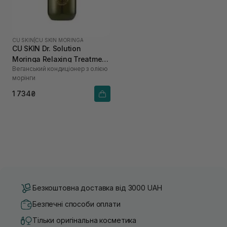
CU SKIN
|
CU SKIN MORINGA
CU SKIN Dr. Solution
Moringa Relaxing Treatment
Веганський кондиціонер з олією
400 мл
морінги
1 734₴
Безкоштовна доставка від 3000 UAH
Безпечні способи оплати
Тільки оригінальна косметика