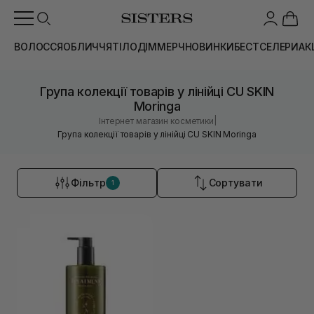
ВОЛОССЯ
ОБЛИЧЧЯ
ТІЛО
ДІМ
МЕРЧ
НОВИНКИ
БЕСТСЕЛЕРИ
АК
Група колекції товарів у лінійці CU SKIN
Moringa
|
Інтернет магазин косметики
Група колекції товарів у лінійці CU SKIN Moringa
Фільтр
Сортувати
1