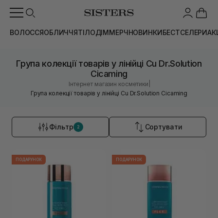
ВОЛОССЯ
ОБЛИЧЧЯ
ТІЛО
ДІМ
МЕРЧ
НОВИНКИ
БЕСТСЕЛЕРИ
АК
Група колекції товарів у лінійці Cu Dr.Solution
Cicaming
|
Інтернет магазин косметики
Група колекції товарів у лінійці Cu Dr.Solution Cicaming
Фільтр
Сортувати
2
ПОДАРУНОК
ПОДАРУНОК