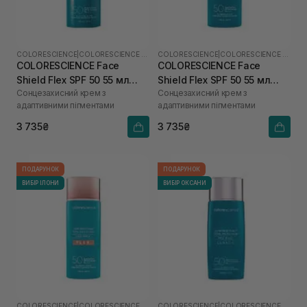
COLORESCIENCE
|
COLORESCIENCE SHIELD
COLORESCIENCE
|
COLORESCIENCE SHIELD
COLORESCIENCE Face
COLORESCIENCE Face
Shield Flex SPF 50 55 мл
Shield Flex SPF 50 55 мл
Сонцезахисний крем з
Сонцезахисний крем з
(Light)
(Medium)
адаптивними пігментами
адаптивними пігментами
3 735₴
3 735₴
ПОДАРУНОК
ПОДАРУНОК
ВИБІР ІЛОНИ
ВИБІР ОКСАНИ
COLORESCIENCE
|
COLORESCIENCE SHIELD
COLORESCIENCE
|
COLORESCIENCE SHIELD