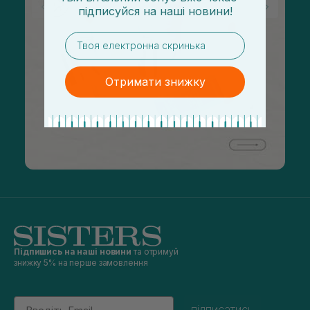
підписуйся
на
наші новини!
email
Отримати знижку
Підпишись на наші новини
та отримуй
знижку 5% на перше замовлення
Email