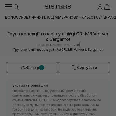
ВОЛОССЯ
ОБЛИЧЧЯ
ТІЛО
ДІМ
МЕРЧ
НОВИНКИ
БЕСТСЕЛЕРИ
АК
Група колекції товарів у лінійці CRUMB Vetiver
& Bergamot
|
Інтернет магазин косметики
Група колекції товарів у лінійці CRUMB Vetiver & Bergamot
Фільтр
Сортувати
1
Екстракт ромашки
Екстракт ромашки — натуральний косметичний
компонент, активними елементами якого є бісаболол,
азулен, вітаміни С, В1, В2. Використовується в засобах по
догляду за чутливою, подразненою шкірою обличчя та
голови та в дитячих засобах. Володіє заспокійливими,
протизапальними, загоювальними та антисептичними