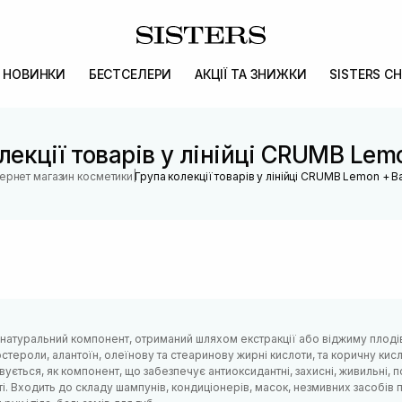
НОВИНКИ
БЕСТСЕЛЕРИ
АКЦІЇ ТА ЗНИЖКИ
SISTERS CH
лекції товарів у лінійці CRUMB Lemo
|
тернет магазин косметики
Група колекції товарів у лінійці CRUMB Lemon + Ba
 натуральний компонент, отриманий шляхом екстракції або віджиму плодів
ітостероли, алантоїн, олеїнову та стеаринову жирні кислоти, та коричну ки
ується, як компонент, що забезпечує антиоксидантні, захисні, живильні, п
ті. Входить до складу шампунів, кондиціонерів, масок, незмивних засобі