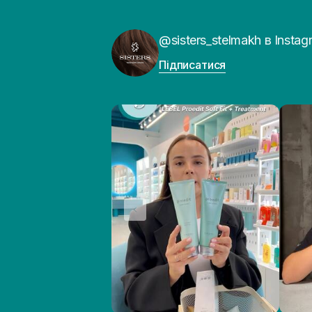
@sisters_stelmakh в Instag
Підписатися