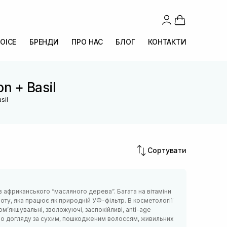
OICE
БРЕНДИ
ПРО НАС
БЛОГ
КОНТАКТИ
n + Basil
sil
Сортувати
 африканського “масляного дерева”. Багата на вітаміни
слоту, яка працює як природній УФ-фільтр. В косметології
ом’якшувальні, зволожуючі, заспокійливі, anti-age
в по догляду за сухим, пошкодженим волоссям, живильних