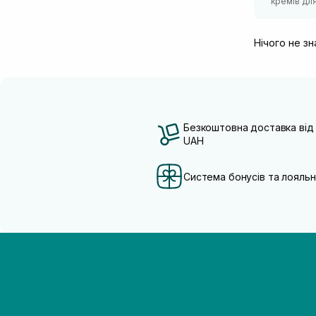
кремів для 
Нічого не з
Безкоштовна доставка від
UAH
Система бонусів та лояльн