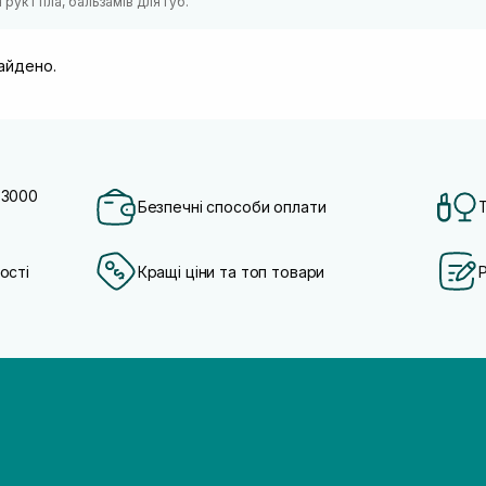
рук і тіла, бальзамів для губ.
найдено.
 3000
Безпечні способи оплати
ості
Кращі ціни та топ товари