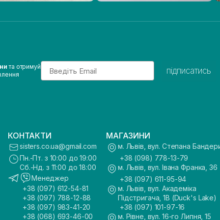
Email
ини
та отримуй
підписатись
влення
КОНТАКТИ
МАГАЗИНИ
sisters.co.ua@gmail.com
м. Львів, вул. Степана Бандер
Пн.-Пт. з 10:00 до 19:00
+38 (098) 778-13-79
Сб.-Нд. з 11:00 до 18:00
м. Львів, вул. Івана Франка, 36
Менеджер
+38 (097) 611-95-94
+38 (097) 612-54-81
м. Львів, вул. Академіка
+38 (097) 788-12-88
Підстригача, 1В (Duck's Lake)
+38 (097) 983-41-20
+38 (097) 101-97-16
+38 (068) 693-46-00
м. Рівне, вул. 16-го Липня, 15