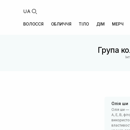
UA
ВОЛОССЯ
ОБЛИЧЧЯ
ТІЛО
ДІМ
МЕРЧ
Група ко
Ін
Олія ши
Олія ши —
А, Е, В, ф
використов
властивос