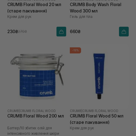
CRUMB Floral Wood 20 мл
CRUMB Body Wash Floral
(старе пакування)
Wood 300 мл
Крем для рук
Гель для тіла
230₴
660₴
270₴
-15%
CRUMB
|
CRUMB FLORAL WOOD
CRUMB
|
CRUMB FLORAL WOOD
CRUMB Floral Wood 200 мл
CRUMB Floral Wood 50 мл
(старе пакування)
Баттер/10 збитих олій для
Крем для рук
інтенсивного живлення шкіри