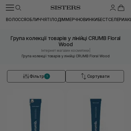
ВОЛОССЯ
ОБЛИЧЧЯ
ТІЛО
ДІМ
МЕРЧ
НОВИНКИ
БЕСТСЕЛЕРИ
АК
Група колекції товарів у лінійці CRUMB Floral
Wood
|
Інтернет магазин косметики
Група колекції товарів у лінійці CRUMB Floral Wood
Фільтр
Сортувати
1