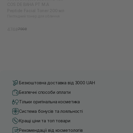
COS DE BAHA PT M.A
Peptide Facial Toner 200 мл
Пептидний тонер для обличчя
474₴
790₴
Безкоштовна доставка від 3000 UAH
Безпечні способи оплати
Тільки оригінальна косметика
Система бонусів та лояльності
Кращі ціни та топ товари
Рекомендації від косметологів