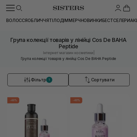
ВОЛОССЯ
ОБЛИЧЧЯ
ТІЛО
ДІМ
МЕРЧ
НОВИНКИ
БЕСТСЕЛЕРИ
АК
Група колекції товарів у лінійці Cos De BAHA
Peptide
|
Інтернет магазин косметики
Група колекції товарів у лінійці Cos De BAHA Peptide
Фільтр
Сортувати
1
-46%
-40%