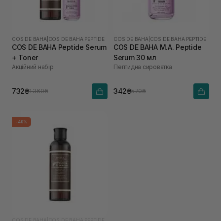
COS DE BAHA
|
COS DE BAHA PEPTIDE
COS DE BAHA
|
COS DE BAHA PEPTIDE
COS DE BAHA Peptide Serum
COS DE BAHA M.A. Peptide
+ Toner
Serum 30 мл
Акційний набір
Пептидна сироватка
732₴
342₴
1 360₴
570₴
-40%
COS DE BAHA
|
COS DE BAHA PEPTIDE