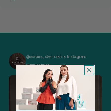
@sisters_stelmakh в Instagram
Підписатися