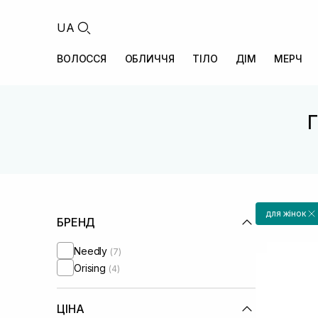
UA
ВОЛОССЯ
ОБЛИЧЧЯ
ТІЛО
ДІМ
МЕРЧ
Г
для жінок
БРЕНД
Needly
(7)
Orising
(4)
ЦІНА