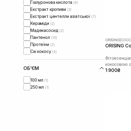
Гіалуронова кислота
(6)
Фарбоване волосся
(4)
Екстракт кропиви
(2)
Тонке волосся
(2)
Екстракт центелли азіатської
(7)
Ламке волосся
(2)
Кераміди
(2)
Мадекасосид
(2)
Пантенол
(10)
ORISING
|
COC
Протеїни
(2)
ORISING Co
Сік кокосу
(4)
Фітоесенціа
кокосовою о
ОБ'ЄМ
1 900₴
100 мл
(1)
250 мл
(1)