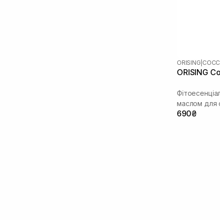
ORISING
|
COC
ORISING C
Фітоесенціа
маслом для 
690₴