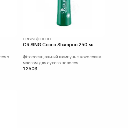
ORISING
|
COCCO
ORISING Cocco Shampoo 250 мл
сся з
Фітоесенціальний шампунь з кокосовим
маслом для сухого волосся
1 250₴