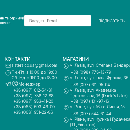
Email
ини
та отримуй
підписатись
влення
КОНТАКТИ
МАГАЗИНИ
sisters.co.ua@gmail.com
м. Львів, вул. Степана Бандер
Пн.-Пт. з 10:00 до 19:00
+38 (098) 778-13-79
Сб.-Нд. з 11:00 до 18:00
м. Львів, вул. Івана Франка, 36
Менеджер
+38 (097) 611-95-94
+38 (097) 612-54-81
м. Львів, вул. Академіка
+38 (097) 788-12-88
Підстригача, 1В (Duck's Lake)
+38 (097) 983-41-20
+38 (097) 101-97-16
+38 (068) 693-46-00
м. Рівне, вул. 16-го Липня, 15
+38 (068) 951-22-86
+38 (097) 544-61-44
м. Рівне, вул. Кулика і Гудачека
(ТЦ Екватор)