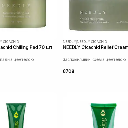
Y CICACHID
NEEDLY
|
NEEDLY CICACHID
chid Chilling Pad 70 шт
NEEDLY Cicachid Relief Crea
і пади з центелою
Заспокійливий крем з центелою
870₴