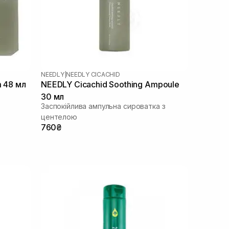
NEEDLY
|
NEEDLY CICACHID
m 48 мл
NEEDLY Cicachid Soothing Ampoule
30 мл
Заспокійлива ампульна сироватка з
центелою
760₴