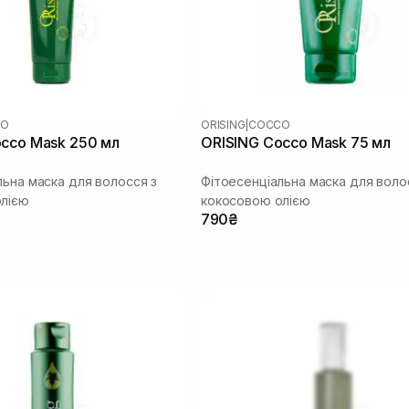
CO
ORISING
|
COCCO
cco Mask 250 мл
ORISING Cocco Mask 75 мл
льна маска для волосся з
Фітоесенціальна маска для воло
лією
кокосовою олією
790₴