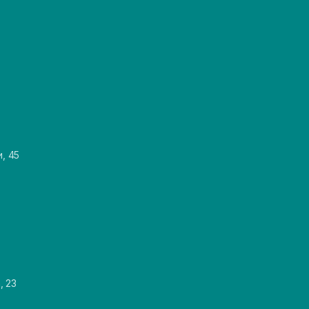
и, 45
, 23