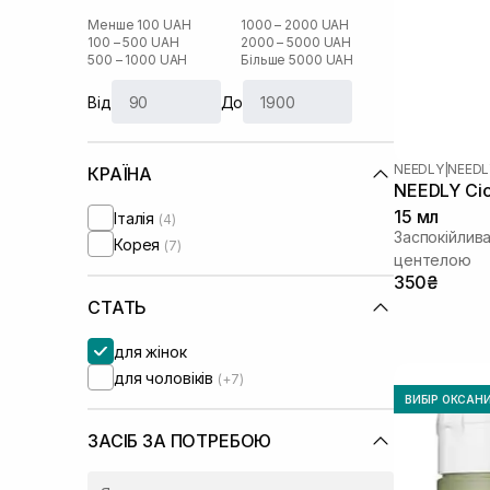
Менше 100 UAH
1000 – 2000 UAH
100 – 500 UAH
2000 – 5000 UAH
500 – 1000 UAH
Більше 5000 UAH
Від
До
NEEDLY
|
NEEDL
КРАЇНА
NEEDLY Cic
15 мл
Італія
(4)
Заспокійлив
Корея
(7)
центелою
350₴
СТАТЬ
для жінок
для чоловіків
(+7)
ВИБІР ОКСАН
ЗАСІБ ЗА ПОТРЕБОЮ