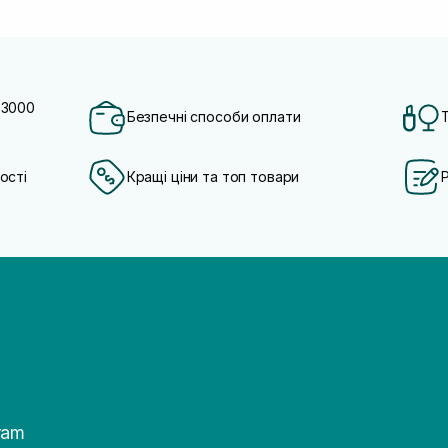
 3000
Безпечні способи оплати
ості
Кращі ціни та топ товари
ram