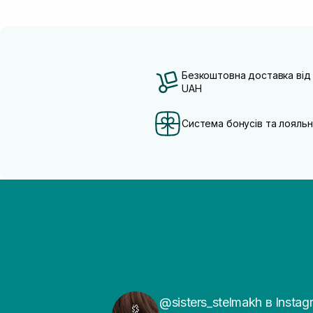
Безкоштовна доставка від
UAH
Система бонусів та лояльн
@sisters_stelmakh в Instag