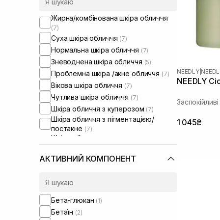
Жирна/комбінована шкіра обличчя
(7)
Суха шкіра обличчя
(7)
Нормальна шкіра обличчя
(7)
Зневоднена шкіра обличчя
(5)
NEEDLY
|
NEEDL
Проблемна шкіра /акне обличчя
(7)
NEEDLY Cica
Вікова шкіра обличчя
(7)
Чутлива шкіра обличчя
(7)
Заспокійлив
Шкіра обличчя з куперозом
(7)
Шкіра обличчя з пігментацією/
1 045₴
постакне
(7)
Шкіра обличчя з розширеними
порами
(7)
Шкіра обличчя з порушеним
АКТИВНИЙ КОМПОНЕНТ
барʼєром
(7)
Шкіра обличчя з порушеним
мікробіомом
(7)
Суха шкіра голови
(2)
Бета-глюкан
(1)
Сухе волосся
(4)
Бетаїн
(2)
Пошкоджене волосся
(4)