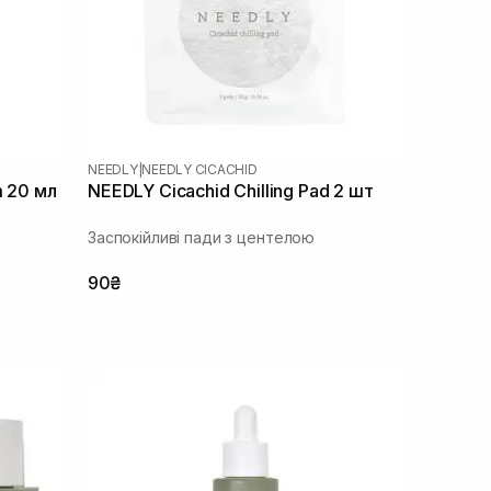
NEEDLY
|
NEEDLY CICACHID
m 20 мл
NEEDLY Cicachid Chilling Pad 2 шт
Заспокійливі пади з центелою
90₴