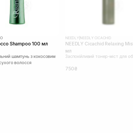
CO
NEEDLY
|
NEEDLY CICACHID
occo Shampoo 100 мл
NEEDLY Cicachid Relaxing Mis
мл
льний шампунь з кокосовим
Заспокійливий тонер-міст для о
сухого волосся
750₴