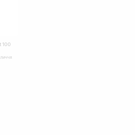
t 100
бличчя