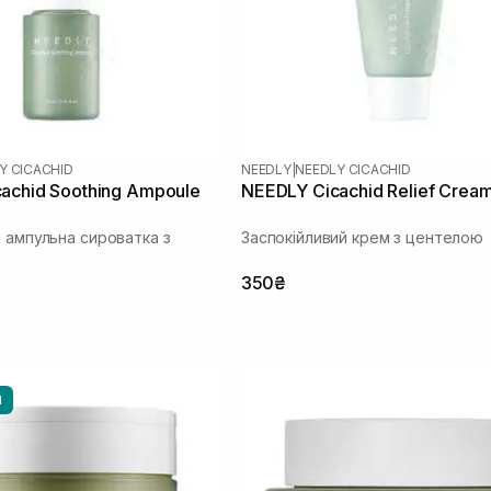
Y CICACHID
NEEDLY
|
NEEDLY CICACHID
achid Soothing Ampoule
NEEDLY Cicachid Relief Crea
а ампульна сироватка з
Заспокійливий крем з центелою
350₴
И