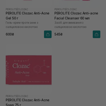
PEROLITE
|
CLOZAC
PEROLITE
|
CLOZAC
PEROLITE Clozac Anti-Acne
PEROLITE Clozac Anti-acne
Gel 50 г
Facial Cleanser 60 мл
Гель-крем проти акне з
Засіб для вмивання з
саліциловою кислотою
саліциловою кислотою
600₴
545₴
PEROLITE
|
CLOZAC
PEROLITE Clozac Anti-Acne
Soap 75 г