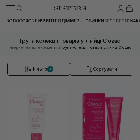
ВОЛОССЯ
ОБЛИЧЧЯ
ТІЛО
ДІМ
МЕРЧ
НОВИНКИ
БЕСТСЕЛЕРИ
АК
Група колекції товарів у лінійці Clozac
|
Інтернет магазин косметики
Група колекції товарів у лінійці Clozac
Фільтр
Сортувати
1