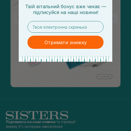
Твій вітальний бонус вже чекає —
підписуйся
на
наші новини!
email
Отримати знижку
Підпишись на наші новини
та отримуй
знижку 5% на перше замовлення