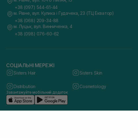
+38 (097) 544-61-44
м. Рівне, вул. Кулика і Гудачека, 23 (ТЦ Екватор)
+38 (068) 209-34-88
м. Луцьк, вул. Винниченка, 4
+38 (098) 076-60-62
СОЦІАЛЬНІ МЕРЕЖІ
Sisters Hair
Sisters Skin
Distribution
Cosmetology
Завантажуйте мобільний додаток
© 2026 sisters.co.ua. Всі права захищено