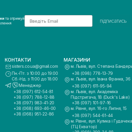
Email
ини
та отримуй
підписатись
влення
КОНТАКТИ
МАГАЗИНИ
sisters.co.ua@gmail.com
м. Львів, вул. Степана Бандер
Пн.-Пт. з 10:00 до 19:00
+38 (098) 778-13-79
Сб.-Нд. з 11:00 до 18:00
м. Львів, вул. Івана Франка, 36
Менеджер
+38 (097) 611-95-94
+38 (097) 612-54-81
м. Львів, вул. Академіка
+38 (097) 788-12-88
Підстригача, 1В (Duck's Lake)
+38 (097) 983-41-20
+38 (097) 101-97-16
+38 (068) 693-46-00
м. Рівне, вул. 16-го Липня, 15
+38 (068) 951-22-86
+38 (097) 544-61-44
м. Рівне, вул. Кулика і Гудачека
(ТЦ Екватор)