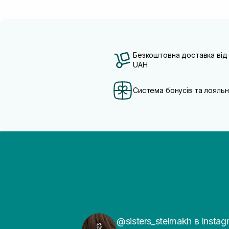
Безкоштовна доставка від
UAH
Система бонусів та лояльн
@sisters_stelmakh в Instag