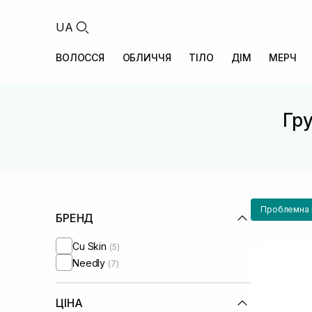
UA
ВОЛОССЯ
ОБЛИЧЧЯ
ТІЛО
ДІМ
МЕРЧ
Гру
Проблемна ш
БРЕНД
Cu Skin
(5)
Needly
(7)
ЦІНА