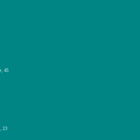
и, 45
, 23