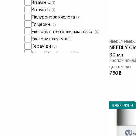
Вітамін C
(1)
Вітамін U
(1)
Гіалуронова кислота
(11)
Гліцерин
(2)
Екстракт центелли азіатської
(9)
Екстракт хаутуніі
(1)
NEEDLY
|
NEEDL
Кераміди
(5)
NEEDLY Cic
Лізат біфідобактерій
(1)
30 мл
Заспокійлив
Мадекасосид
(2)
центелою
Ніацинамід
(1)
760₴
Пантенол
(7)
Пробіотики
(1)
Саліцилова кислота
(1)
Токоферол
(1)
Ферулова кислота
(1)
ВИБІР ІЛОНИ
Цинк
(1)