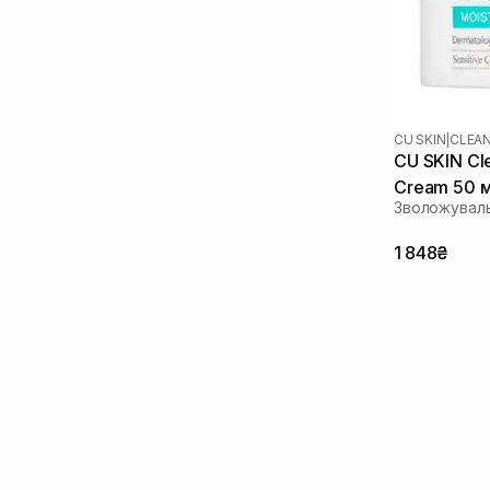
CU SKIN
|
CLEA
CU SKIN Cle
Cream 50 
Зволожувал
1 848₴