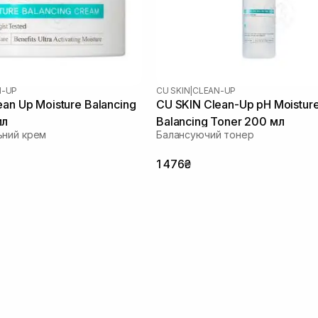
N-UP
CU SKIN
|
CLEAN-UP
an Up Moisture Balancing
CU SKIN Clean-Up pH Moistur
мл
Balancing Toner 200 мл
ьний крем
Балансуючий тонер
1 476₴