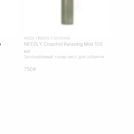
NEEDLY
|
NEEDLY CICACHID
e
NEEDLY Cicachid Relaxing Mist 100
мл
Заспокійливий тонер-міст для обличчя
750₴