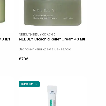
NEEDLY
|
NEEDLY CICACHID
 70 шт
NEEDLY Cicachid Relief Cream 48 мл
Заспокійливий крем з центелою
870₴
ВИБІР ІЛОНИ