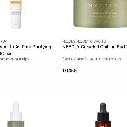
N-UP
NEEDLY
|
NEEDLY CICACHID
an-Up Av Free Purifying
NEEDLY Cicachid Chilling Pad
 60 мл
облемної шкіри
Заспокійливі пади з центелою
1 045₴