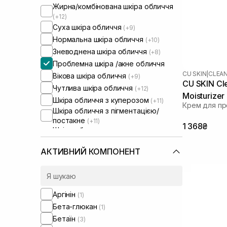
Жирна/комбінована шкіра обличчя
(+12)
Суха шкіра обличчя
(+9)
Нормальна шкіра обличчя
(+10)
Зневоднена шкіра обличчя
(+8)
Проблемна шкіра /акне обличчя
CU SKIN
|
CLEA
Вікова шкіра обличчя
(+9)
CU SKIN Cle
Чутлива шкіра обличчя
(+12)
Moisturizer
Шкіра обличчя з куперозом
(+11)
Крем для пр
Шкіра обличчя з пігментацією/
постакне
(+11)
1 368₴
Шкіра обличчя з розширеними
порами
(+11)
Шкіра обличчя з порушеним
АКТИВНИЙ КОМПОНЕНТ
барʼєром
(+11)
Шкіра обличчя з порушеним
мікробіомом
(+11)
Сироватки від постакне
(+1)
Аргінін
(1)
Бета-глюкан
(1)
Бетаїн
(3)