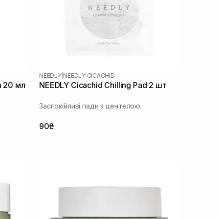
NEEDLY
|
NEEDLY CICACHID
m 20 мл
NEEDLY Cicachid Chilling Pad 2 шт
Заспокійливі пади з центелою
90₴