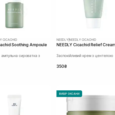
Y CICACHID
NEEDLY
|
NEEDLY CICACHID
achid Soothing Ampoule
NEEDLY Cicachid Relief Crea
а ампульна сироватка з
Заспокійливий крем з центелою
350₴
ВИБІР ОКСАНИ