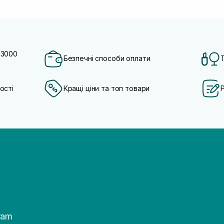
 3000
Безпечні способи оплати
ості
Кращі ціни та топ товари
ram