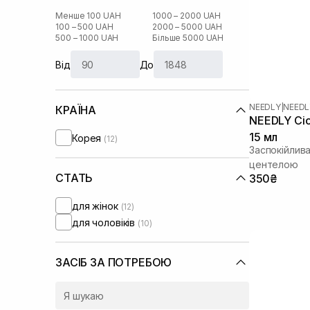
Менше 100 UAH
1000 – 2000 UAH
100 – 500 UAH
2000 – 5000 UAH
500 – 1000 UAH
Більше 5000 UAH
Від
До
NEEDLY
|
NEEDL
КРАЇНА
NEEDLY Cic
15 мл
Корея
(12)
Заспокійлив
центелою
СТАТЬ
350₴
для жінок
(12)
для чоловіків
(10)
ЗАСІБ ЗА ПОТРЕБОЮ