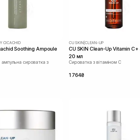
Y CICACHID
CU SKIN
|
CLEAN-UP
achid Soothing Ampoule
CU SKIN Clean-Up Vitamin C+
20 мл
а ампульна сироватка з
Сироватка з вітаміном С
1 764₴