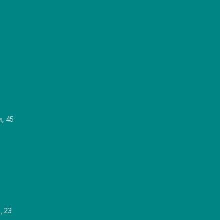
и, 45
, 23