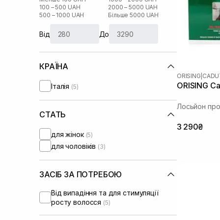
100 – 500 UAH
2000 – 5000 UAH
500 – 1000 UAH
Більше 5000 UAH
Від
До
КРАЇНА
ORISING
|
CADU
ORISING Cad
Італія
(5)
Лосьйон про
СТАТЬ
3 290₴
для жінок
(5)
для чоловіків
(3)
ЗАСІБ ЗА ПОТРЕБОЮ
Від випадіння та для стимуляції
росту волосся
(5)