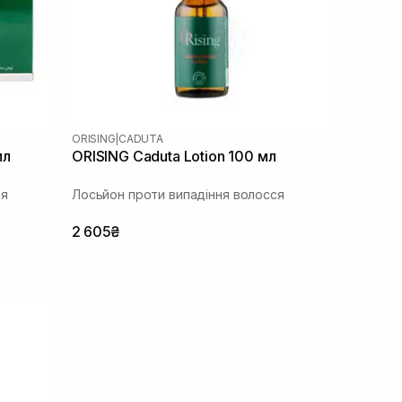
ORISING
|
CADUTA
мл
ORISING Caduta Lotion 100 мл
ся
Лосьйон проти випадіння волосся
2 605₴