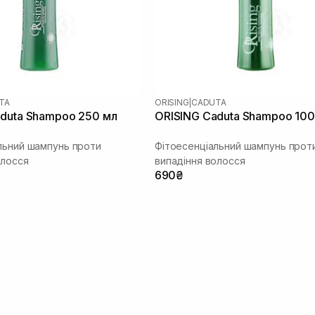
TA
ORISING
|
CADUTA
duta Shampoo 250 мл
ORISING Caduta Shampoo 100
льний шампунь проти
Фітоесенціальний шампунь прот
олосся
випадіння волосся
690₴