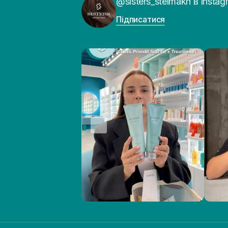
@sisters_stelmakh в Instag
Підписатися