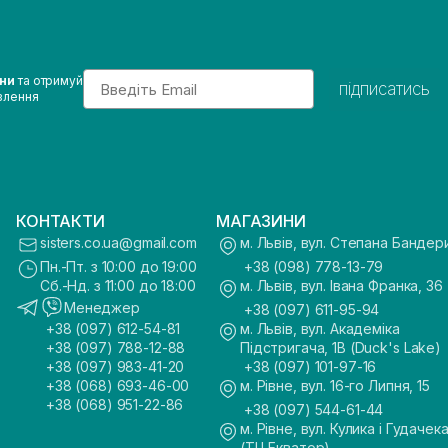
Email
ини
та отримуй
підписатись
влення
КОНТАКТИ
МАГАЗИНИ
sisters.co.ua@gmail.com
м. Львів, вул. Степана Бандер
Пн.-Пт. з 10:00 до 19:00
+38 (098) 778-13-79
Сб.-Нд. з 11:00 до 18:00
м. Львів, вул. Івана Франка, 36
Менеджер
+38 (097) 611-95-94
+38 (097) 612-54-81
м. Львів, вул. Академіка
+38 (097) 788-12-88
Підстригача, 1В (Duck's Lake)
+38 (097) 983-41-20
+38 (097) 101-97-16
+38 (068) 693-46-00
м. Рівне, вул. 16-го Липня, 15
+38 (068) 951-22-86
+38 (097) 544-61-44
м. Рівне, вул. Кулика і Гудачека
(ТЦ Екватор)