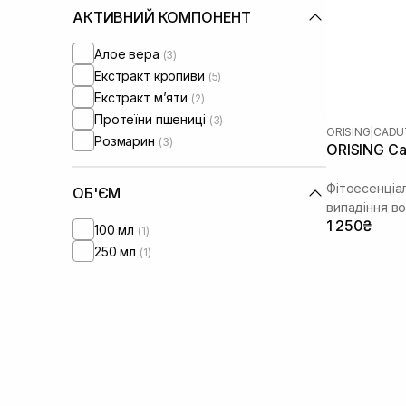
АКТИВНИЙ КОМПОНЕНТ
Алое вера
(3)
Екстракт кропиви
(5)
Екстракт м’яти
(2)
Протеїни пшениці
(3)
ORISING
|
CADU
Розмарин
(3)
ORISING Ca
Фітоесенціа
ОБ'ЄМ
випадіння в
1 250₴
100 мл
(1)
250 мл
(1)