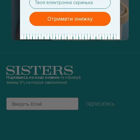
Отримати знижку
Підпишись на наші новини
та отримуй
знижку 5% на перше замовлення
Email
підписатись