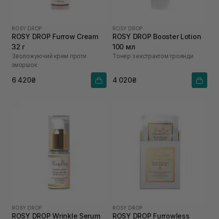
ROSY DROP
ROSY DROP
ROSY DROP Furrow Cream
ROSY DROP Booster Lotion
32 г
100 мл
Зволожуючий крем проти
Тонер з екстрактом троянди
зморшок
6 420₴
4 020₴
ROSY DROP
ROSY DROP
ROSY DROP Wrinkle Serum
ROSY DROP Furrowless