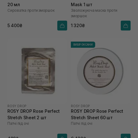
20 мл
Mask 1 шт
Сироватка проти зморшок
Зволожуюча маска проти
зморшок
5 400₴
1 320₴
ВИБІР ОКСАНИ
ROSY DROP
ROSY DROP
ROSY DROP Rose Perfect
ROSY DROP Rose Perfect
Stretch Sheet 2 шт
Stretch Sheet 60 шт
Патчі під очі
Патчі під очі