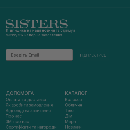
Підпишись на наші новини
та отримуй
знижку 5% на перше замовлення
Email
підписатись
ДОПОМОГА
КАТАЛОГ
Оплата та доставка
Волосся
Як зробити замовлення
Обличчя
Відповіді на запитання
Тіло
Про нас
Дім
ЗМІ про нас
Мерч
Сертифікати та нагороди
Новинки