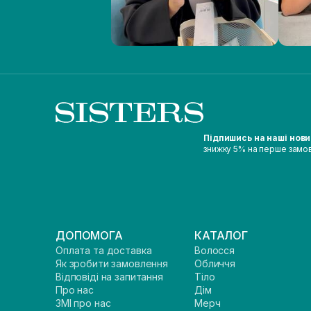
Підпишись на наші нов
знижку 5% на перше замо
ДОПОМОГА
КАТАЛОГ
Оплата та доставка
Волосся
Як зробити замовлення
Обличчя
Відповіді на запитання
Тіло
Про нас
Дім
ЗМІ про нас
Мерч