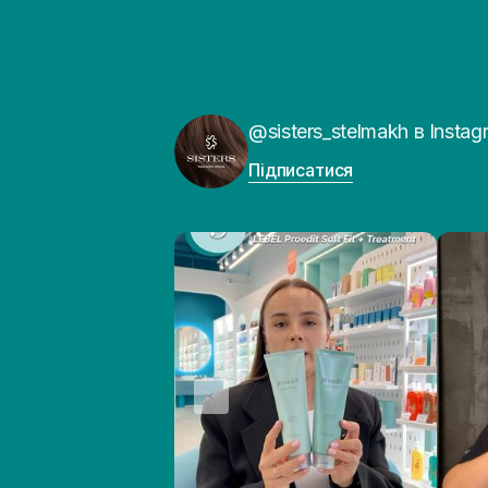
@sisters_stelmakh в Instag
Підписатися