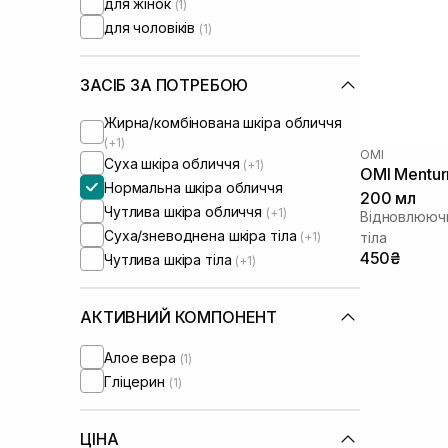
для жінок
(1)
для чоловіків
(1)
ЗАСІБ ЗА ПОТРЕБОЮ
Жирна/комбінована шкіра обличчя
(+1)
OMI
Суха шкіра обличчя
(+1)
OMI Mentur
Нормальна шкіра обличчя
200 мл
Чутлива шкіра обличчя
(+1)
Відновлюючи
Суха/зневоднена шкіра тіла
(+1)
тіла
450₴
Чутлива шкіра тіла
(+1)
АКТИВНИЙ КОМПОНЕНТ
Алое вера
(1)
Гліцерин
(1)
ЦІНА