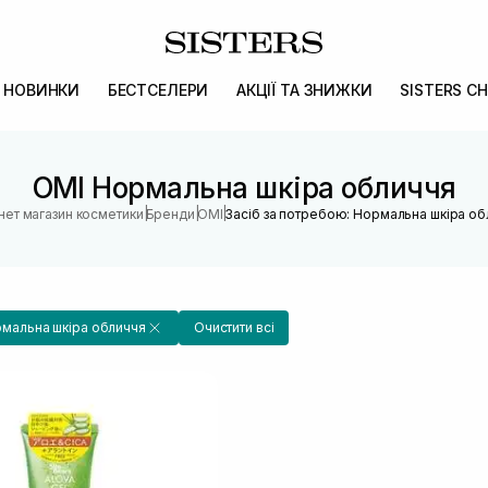
НОВИНКИ
БЕСТСЕЛЕРИ
АКЦІЇ ТА ЗНИЖКИ
SISTERS CH
OMI Нормальна шкіра обличчя
|
|
|
нет магазин косметики
Бренди
OMI
Засіб за потребою: Нормальна шкіра об
мальна шкіра обличчя
Очистити всі