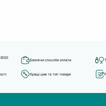
 3000
Безпечні способи оплати
ості
Кращі ціни та топ товари