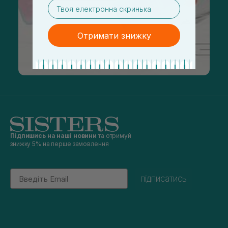
email
Отримати знижку
Підпишись на наші новини
та отримуй
знижку 5% на перше замовлення
Email
підписатись