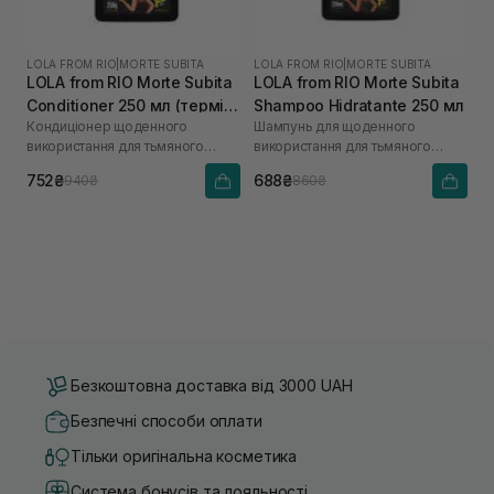
LOLA FROM RIO
|
MORTE SUBITA
LOLA FROM RIO
|
MORTE SUBITA
LOLA from RIO Morte Subita
LOLA from RIO Morte Subita
Conditioner 250 мл (термін
Shampoo Hidratante 250 мл
Кондиціонер щоденного
Шампунь для щоденного
до 12.26р)
використання для тьмяного
використання для тьмяного
волосся
волосся
752₴
688₴
940₴
860₴
Безкоштовна доставка від 3000 UAH
Безпечні способи оплати
Тільки оригінальна косметика
Система бонусів та лояльності