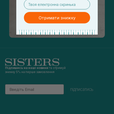
email
Отримати знижку
Підпишись на наші новини
та отримуй
знижку 5% на перше замовлення
Email
підписатись