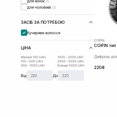
для жінок
(2)
для чоловіків
(2)
ЗАСІБ ЗА ПОТРЕБОЮ
Кучеряве волосся
COIFIN
COIFIN тип
ЦІНА
Дифузор для
Менше 100 UAH
1000 – 2000 UAH
100 – 500 UAH
2000 – 5000 UAH
500 – 1000 UAH
Більше 5000 UAH
220₴
Від
До