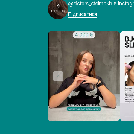
@sisters_stelmakh в Instag
Підписатися