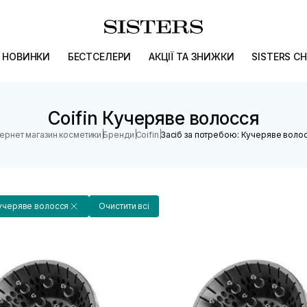
НОВИНКИ
БЕСТСЕЛЕРИ
АКЦІЇ ТА ЗНИЖКИ
SISTERS CH
Coifin Кучеряве волосся
|
|
|
тернет магазин косметики
Бренди
Coifin
Засіб за потребою: Кучеряве воло
учеряве волосся
Очистити всі