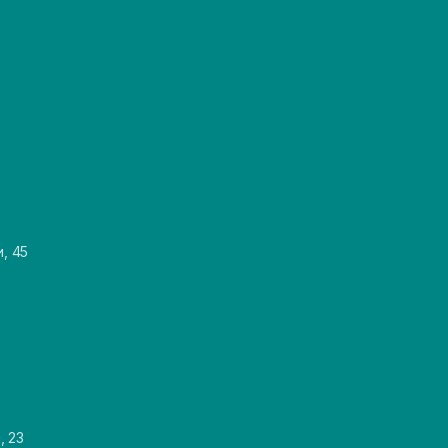
и, 45
, 23