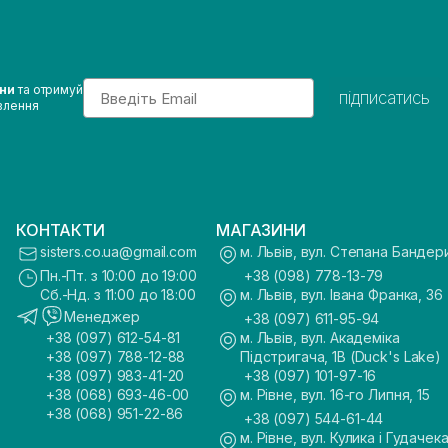
Email
ини
та отримуй
підписатись
влення
КОНТАКТИ
МАГАЗИНИ
sisters.co.ua@gmail.com
м. Львів, вул. Степана Бандер
Пн.-Пт. з 10:00 до 19:00
+38 (098) 778-13-79
Сб.-Нд. з 11:00 до 18:00
м. Львів, вул. Івана Франка, 36
Менеджер
+38 (097) 611-95-94
+38 (097) 612-54-81
м. Львів, вул. Академіка
+38 (097) 788-12-88
Підстригача, 1В (Duck's Lake)
+38 (097) 983-41-20
+38 (097) 101-97-16
+38 (068) 693-46-00
м. Рівне, вул. 16-го Липня, 15
+38 (068) 951-22-86
+38 (097) 544-61-44
м. Рівне, вул. Кулика і Гудачека