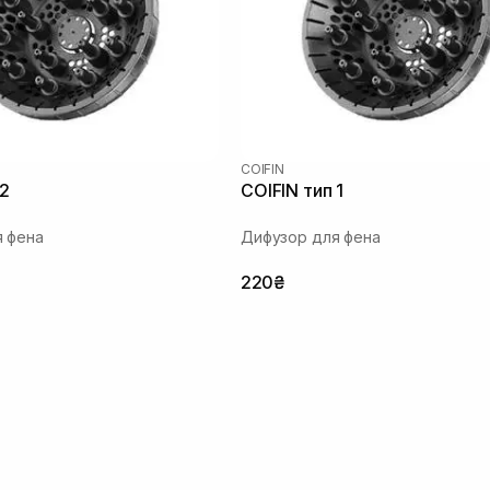
COIFIN
 2
COIFIN тип 1
 фена
Дифузор для фена
220₴