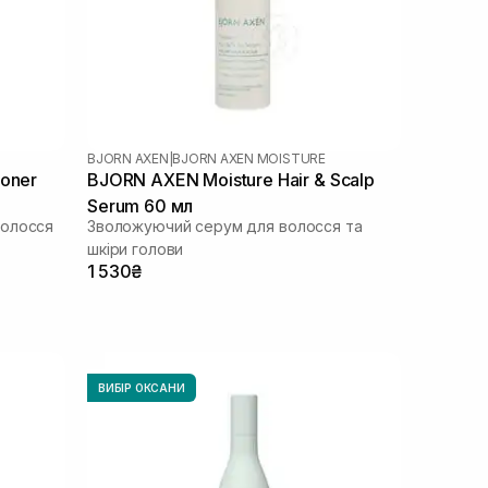
BJORN AXEN
|
BJORN AXEN MOISTURE
ioner
BJORN AXEN Moisture Hair & Scalp
Serum 60 мл
волосся
Зволожуючий серум для волосся та
шкіри голови
1 530₴
ВИБІР ОКСАНИ