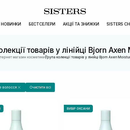
НОВИНКИ
БЕСТСЕЛЕРИ
АКЦІЇ ТА ЗНИЖКИ
SISTERS CH
олекції товарів у лінійці Bjorn Axen 
|
нтернет магазин косметики
Група колекції товарів у лінійці Bjorn Axen Moistu
 волосся
Очистити всі
И
ВИБІР ОКСАНИ