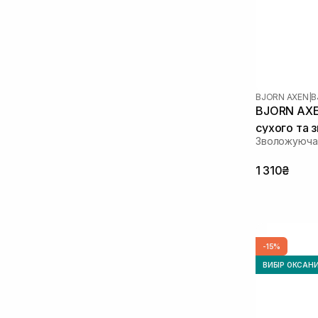
BJORN AXEN
|
B
BJORN AXEN
сухого та 
Зволожуюча 
200 мл
1 310₴
-15%
ВИБІР ОКСАН