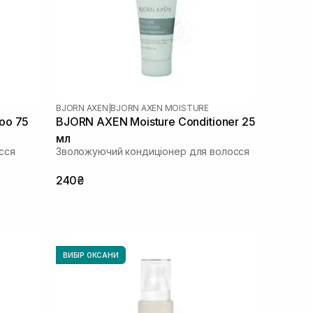
BJORN AXEN
|
BJORN AXEN MOISTURE
oo 75
BJORN AXEN Moisture Conditioner 25
мл
сся
Зволожуючий кондиціонер для волосся
240₴
ВИБІР ОКСАНИ