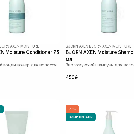
JORN AXEN MOISTURE
BJORN AXEN
|
BJORN AXEN MOISTURE
 Moisture Conditioner 75
BJORN AXEN Moisture Shamp
мл
 кондиціонер для волосся
Зволожуючий шампунь для воло
450₴
И
-15%
ВИБІР ОКСАНИ