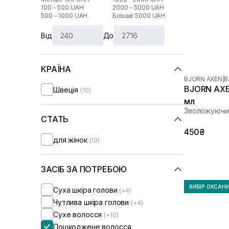
100 – 500 UAH
2000 – 5000 UAH
500 – 1000 UAH
Більше 5000 UAH
Від
До
КРАЇНА
BJORN AXEN
|
B
BJORN AXEN
Швеція
(10)
мл
Зволожуючий
СТАТЬ
450₴
для жінок
(10)
ЗАСІБ ЗА ПОТРЕБОЮ
ВИБІР ОКСАН
Суха шкіра голови
(+4)
Чутлива шкіра голови
(+4)
Сухе волосся
(+10)
Пошкоджене волосся