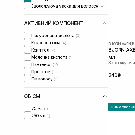
Зволожуюча маска для волосся
(+1)
АКТИВНИЙ КОМПОНЕНТ
Гіалуронова кислота
(9)
Кокосова олія
(4)
BJORN AXEN
|
B
BJORN AXE
Ксилітол
(7)
мл
Молочна кислота
(1)
Зволожуючи
Пантенол
(10)
Протеїни
(1)
240₴
Сік кокосу
(1)
ОБ'ЄМ
ВИБІР ОКСАН
75 мл
(1)
250 мл
(1)