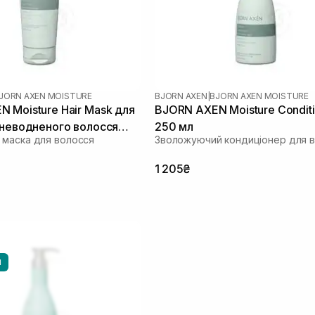
JORN AXEN MOISTURE
BJORN AXEN
|
BJORN AXEN MOISTURE
 Moisture Hair Mask для
BJORN AXEN Moisture Condit
зневодненого волосся
250 мл
маска для волосся
Зволожуючий кондиціонер для 
1 205₴
И