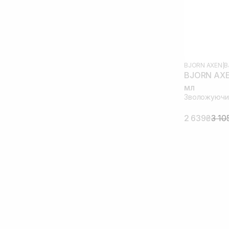
BJORN AXEN
|
B
BJORN AXE
мл
Зволожуючи
2 639₴
3 10