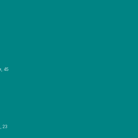
и, 45
, 23