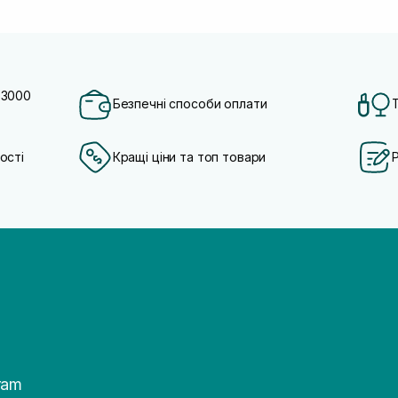
 3000
Безпечні способи оплати
ості
Кращі ціни та топ товари
ram