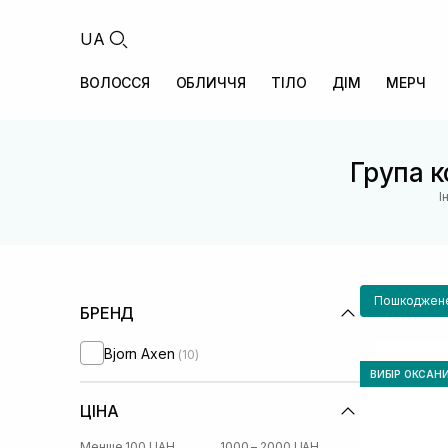
UA
ВОЛОССЯ
ОБЛИЧЧЯ
ТІЛО
ДІМ
МЕРЧ
Група к
І
Пошкоджене
БРЕНД
Bjorn Axen
(10)
ВИБІР ОКСАН
ЦІНА
Менше 100 UAH
1000 – 2000 UAH