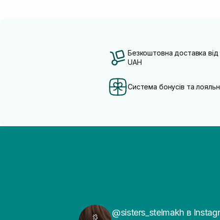
Безкоштовна доставка від
UAH
Система бонусів та лояльн
@sisters_stelmakh в Instag