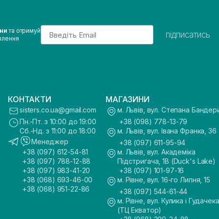
Email
ини
та отримуй
підписатись
влення
КОНТАКТИ
МАГАЗИНИ
sisters.co.ua@gmail.com
м. Львів, вул. Степана Бандер
Пн.-Пт. з 10:00 до 19:00
+38 (098) 778-13-79
Сб.-Нд. з 11:00 до 18:00
м. Львів, вул. Івана Франка, 36
Менеджер
+38 (097) 611-95-94
+38 (097) 612-54-81
м. Львів, вул. Академіка
+38 (097) 788-12-88
Підстригача, 1В (Duck's Lake)
+38 (097) 983-41-20
+38 (097) 101-97-16
+38 (068) 693-46-00
м. Рівне, вул. 16-го Липня, 15
+38 (068) 951-22-86
+38 (097) 544-61-44
м. Рівне, вул. Кулика і Гудачека
(ТЦ Екватор)