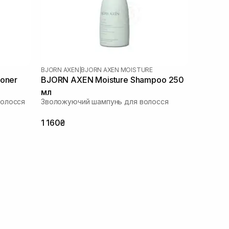
BJORN AXEN
|
BJORN AXEN MOISTURE
ioner
BJORN AXEN Moisture Shampoo 250
мл
волосся
Зволожуючий шампунь для волосся
1 160₴