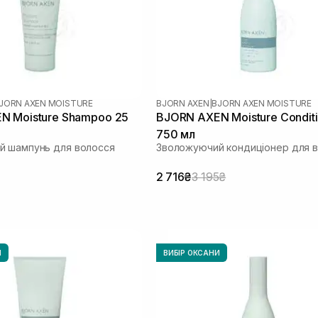
JORN AXEN MOISTURE
BJORN AXEN
|
BJORN AXEN MOISTURE
N Moisture Shampoo 25
BJORN AXEN Moisture Condit
750 мл
й шампунь для волосся
Зволожуючий кондиціонер для 
2 716₴
3 195₴
И
ВИБІР ОКСАНИ