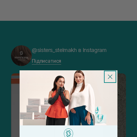
@sisters_stelmakh в Instagram
Підписатися