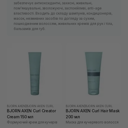
забезпечує антиоксидантні, захисні, живильні,
пом’якшувальні, зволожуючі, заспокійливі, anti-age
властивості. Входить до складу шампунів, кондиціонерів,
масок, незмивних засобів по догляду за сухим,
пошкодженим волоссям, живильних кремів для рук і тіла,
бальзамів для губ.
BJORN AXEN
|
BJORN AXEN CURL
BJORN AXEN
|
BJORN AXEN CURL
BJORN AXEN Curl Creator
BJORN AXEN Curl Hair Mask
Cream 150 мл
200 мл
Формуючий крем для кучерів
Маска для кучерявого волосся