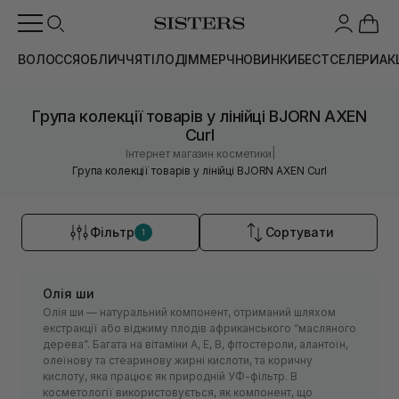
ВОЛОССЯ
ОБЛИЧЧЯ
ТІЛО
ДІМ
МЕРЧ
НОВИНКИ
БЕСТСЕЛЕРИ
АК
Група колекції товарів у лінійці BJORN AXEN
Curl
|
Інтернет магазин косметики
Група колекції товарів у лінійці BJORN AXEN Curl
Фільтр
Сортувати
1
Олія ши
Олія ши — натуральний компонент, отриманий шляхом
екстракції або віджиму плодів африканського “масляного
дерева”. Багата на вітаміни А, Е, В, фітостероли, алантоїн,
олеїнову та стеаринову жирні кислоти, та коричну
кислоту, яка працює як природній УФ-фільтр. В
косметології використовується, як компонент, що