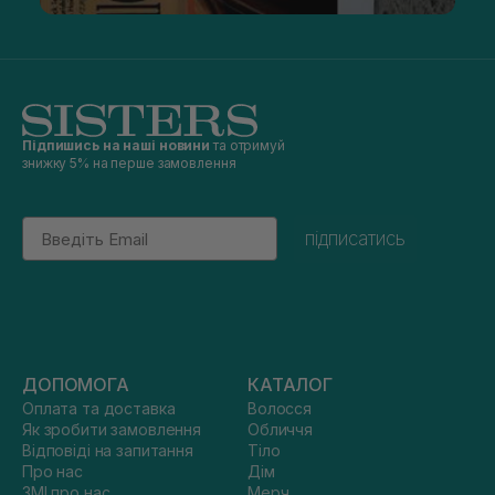
Підпишись на наші новини
та отримуй
знижку 5% на перше замовлення
Email
підписатись
ДОПОМОГА
КАТАЛОГ
Оплата та доставка
Волосся
Як зробити замовлення
Обличчя
Відповіді на запитання
Тіло
Про нас
Дім
ЗМІ про нас
Мерч