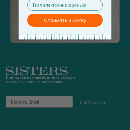
email
Отримати знижку
Підпишись на наші новини
та отримуй
знижку 5% на перше замовлення
Email
підписатись