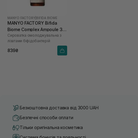
MANYO FACTORY
|
BIFIDA BIOME
MANYO FACTORY Bifida
Biome Complex Ampoule 30
Сироватка омолоджувальна з
мл
лізатами біфідобактерій
839₴
Безкоштовна доставка від 3000 UAH
Безпечні способи оплати
Тільки оригінальна косметика
Система бонусів та лояльності