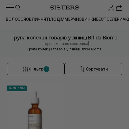
ВОЛОССЯ
ОБЛИЧЧЯ
ТІЛО
ДІМ
МЕРЧ
НОВИНКИ
БЕСТСЕЛЕРИ
АК
Група колекції товарів у лінійці Bifida Biome
|
Інтернет магазин косметики
Група колекції товарів у лінійці Bifida Biome
Фільтр
Сортувати
2
ВИБІР ІЛОНИ