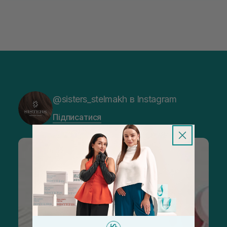
@sisters_stelmakh в Instagram
Підписатися