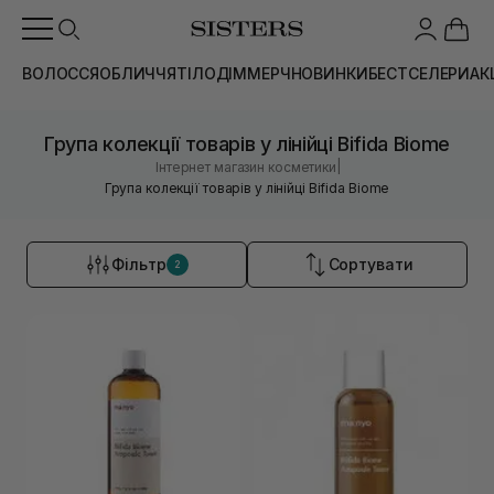
ВОЛОССЯ
ОБЛИЧЧЯ
ТІЛО
ДІМ
МЕРЧ
НОВИНКИ
БЕСТСЕЛЕРИ
АК
Група колекції товарів у лінійці Bifida Biome
|
Інтернет магазин косметики
Група колекції товарів у лінійці Bifida Biome
Фільтр
Сортувати
2