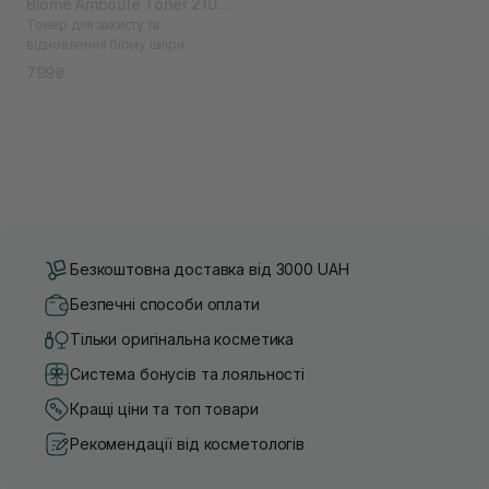
Biome Ampoule Toner 210
Тонер для захисту та
мл
відновлення біому шкіри
799₴
Безкоштовна доставка від 3000 UAH
Безпечні способи оплати
Тільки оригінальна косметика
Система бонусів та лояльності
Кращі ціни та топ товари
Рекомендації від косметологів