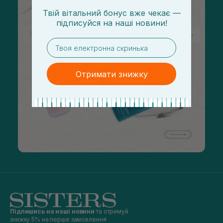
Твій вітальний бонус вже чекає —
підписуйся
на
наші новини!
email
Отримати знижку
Підпишись на наші новини
та отримуй
знижку 5% на перше замовлення