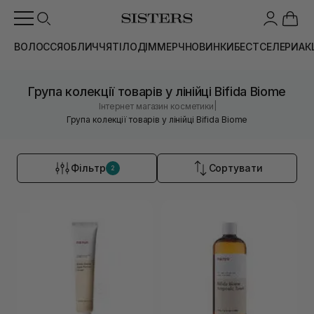
ВОЛОССЯ
ОБЛИЧЧЯ
ТІЛО
ДІМ
МЕРЧ
НОВИНКИ
БЕСТСЕЛЕРИ
АК
Група колекції товарів у лінійці Bifida Biome
|
Інтернет магазин косметики
Група колекції товарів у лінійці Bifida Biome
Фільтр
Сортувати
2