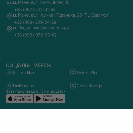
м. Рівне, вул. 16-го Липня, 15
+38 (097) 544-61-44
м. Рівне, вул. Кулика і Гудачека, 23 (ТЦ Екватор)
+38 (068) 209-34-88
м. Луцьк, вул. Винниченка, 4
+38 (098) 076-60-62
СОЦІАЛЬНІ МЕРЕЖІ
Sisters Hair
Sisters Skin
Distribution
Cosmetology
Завантажуйте мобільний додаток
© 2026 sisters.co.ua. Всі права захищено