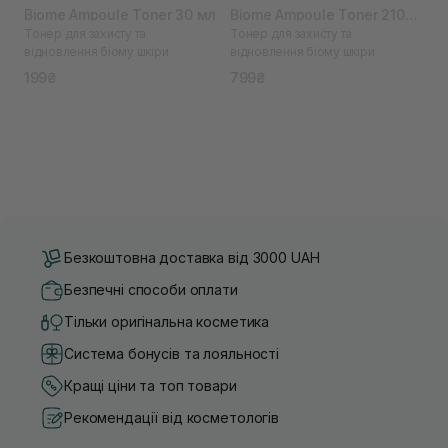
Biome Ampoule Toner 30 мл
Biome Ampoule Toner 210
Тонер для захисту та
Тонер для захисту та
мл
відновлення біому шкіри
відновлення біому шкіри
199₴
799₴
Безкоштовна доставка від 3000 UAH
Безпечні способи оплати
Тільки оригінальна косметика
Система бонусів та лояльності
Кращі ціни та топ товари
Рекомендації від косметологів