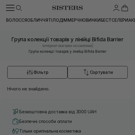
ВОЛОССЯ
ОБЛИЧЧЯ
ТІЛО
ДІМ
МЕРЧ
НОВИНКИ
БЕСТСЕЛЕРИ
АК
Група колекції товарів у лінійці Bifida Barrier
|
Інтернет магазин косметики
Група колекції товарів у лінійці Bifida Barrier
Фільтр
Сортувати
Нічого не знайдено.
Безкоштовна доставка від 3000 UAH
Безпечні способи оплати
Тільки оригінальна косметика