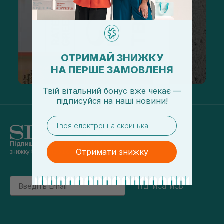
ОТРИМАЙ ЗНИЖКУ
НА ПЕРШЕ ЗАМОВЛЕНЯ
Твій вітальний бонус вже чекає —
підписуйся
на
наші новини!
email
Підпишись на наші новини
та отримуй
Отримати знижку
знижку 5% на перше замовлення
Email
підписатись