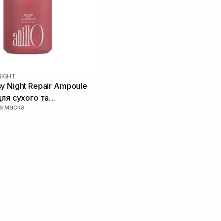
NIGHT
y Night Repair Ampoule
для сухого та
а маска
ого волосся 200 мл