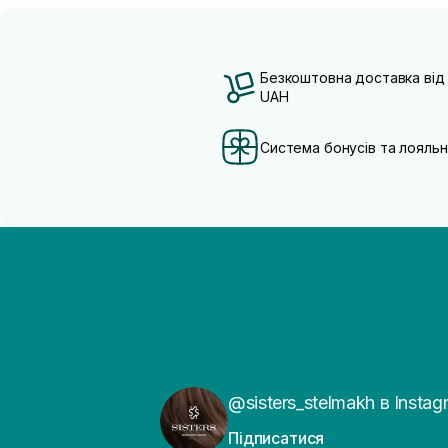
Безкоштовна доставка від
UAH
Система бонусів та лояльн
@sisters_stelmakh в Instag
Підписатися