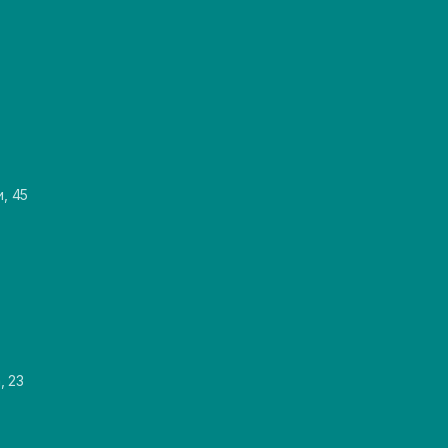
и, 45
, 23