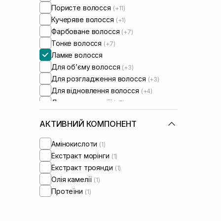
Пористе волосся
(+11)
Кучеряве волосся
(+1)
Фарбоване волосся
(+7)
Тонке волосся
(+7)
Ламке волосся
Для обʼєму волосся
(+3)
Для розгладження волосся
(+3)
Для відновлення волосся
(+4)
Для реконструції
(+7)
АКТИВНИЙ КОМПОНЕНТ
Амінокислоти
(1)
Екстракт морінги
(1)
Екстракт троянди
(1)
Олія камелії
(1)
Протеїни
(1)