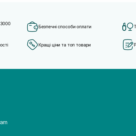
 3000
Безпечні способи оплати
ості
Кращі ціни та топ товари
ram