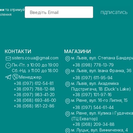
Email
ини
та отримуй
підписатись
влення
КОНТАКТИ
МАГАЗИНИ
sisters.co.ua@gmail.com
м. Львів, вул. Степана Бандер
Пн.-Пт. з 10:00 до 19:00
+38 (098) 778-13-79
Сб.-Нд. з 11:00 до 18:00
м. Львів, вул. Івана Франка, 36
Менеджер
+38 (097) 611-95-94
+38 (097) 612-54-81
м. Львів, вул. Академіка
+38 (097) 788-12-88
Підстригача, 1В (Duck's Lake)
+38 (097) 983-41-20
+38 (097) 101-97-16
+38 (068) 693-46-00
м. Рівне, вул. 16-го Липня, 15
+38 (068) 951-22-86
+38 (097) 544-61-44
м. Рівне, вул. Кулика і Гудачека
(ТЦ Екватор)
+38 (068) 209-34-88
м. Луцьк, вул. Винниченка, 4