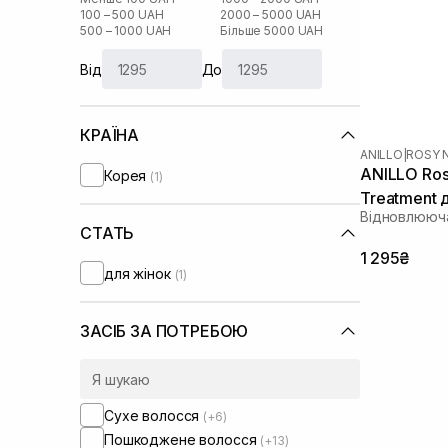
100 – 500 UAH
2000 – 5000 UAH
500 – 1000 UAH
Більше 5000 UAH
Від
До
КРАЇНА
ANILLO
|
ROSY 
ANILLO Ros
Корея
(1)
Treatment 
Відновлююч
пошкоджен
СТАТЬ
1 295₴
для жінок
(1)
ЗАСІБ ЗА ПОТРЕБОЮ
Сухе волосся
(+6)
Пошкоджене волосся
(+13)