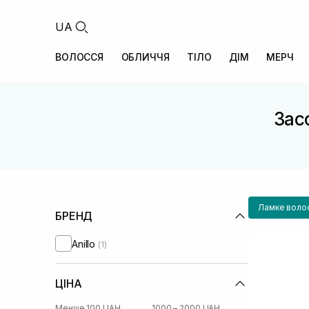
UA
ВОЛОССЯ
ОБЛИЧЧЯ
ТІЛО
ДІМ
МЕРЧ
Зас
Ламке воло
БРЕНД
Anillo
(1)
ЦІНА
Менше 100 UAH
1000 – 2000 UAH