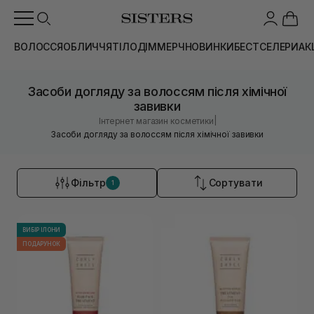
ВОЛОССЯ
ОБЛИЧЧЯ
ТІЛО
ДІМ
МЕРЧ
НОВИНКИ
БЕСТСЕЛЕРИ
АК
Засоби догляду за волоссям після хімічної
завивки
|
Інтернет магазин косметики
Засоби догляду за волоссям після хімічної завивки
Фільтр
Сортувати
1
ВИБІР ІЛОНИ
ПОДАРУНОК