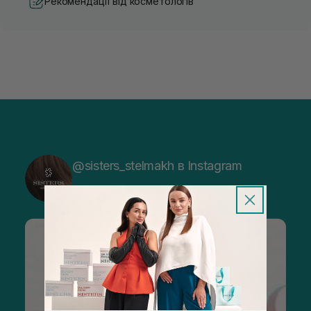
Рекомендації від косметологів
@sisters_stelmakh в Instagram
Підписатися