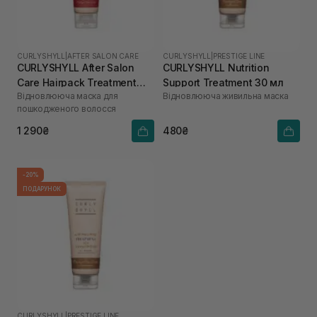
CURLYSHYLL
|
AFTER SALON CARE
CURLYSHYLL
|
PRESTIGE LINE
CURLYSHYLL After Salon
CURLYSHYLL Nutrition
Care Hairpack Treatment
Support Treatment 30 мл
Відновлююча маска для
Відновлююча живильна маска
250 мл
пошкодженого волосся
1 290₴
480₴
-20%
ПОДАРУНОК
CURLYSHYLL
|
PRESTIGE LINE