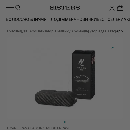
ВОЛОССЯ
ОБЛИЧЧЯ
ТІЛО
ДІМ
МЕРЧ
НОВИНКИ
БЕСТСЕЛЕРИ
АК
Головна
Дім
Ароматизатор в машину
Аромадифузори для авто
Аромади
|
|
|
|
HYPNO CASA
|
FASCINO MEDITERRANEO