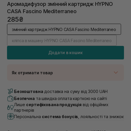
Аромадифузор змінний картридж HYPNO
CASA Fascino Mediterraneo
285₴
змінний картридж HYPNO CASA Fascino Mediterraneo
кліпса в машину HYPNO CASA Fascino Mediterraneo
Додати в кошик
Як отримати товар
Доставка Новою Поштою
В наявності
Безкоштовна
доставка на суму від 3000 UAH
Самовивіз м. Луцьк, вул. Винниченка 4
Безпечна
та швидка оплата карткою на сайті
В наявності
Лише
сертифікована продукція
від офіційних
Самовивіз м. Львів, вул. Академіка Підстригача, 1В
партнерів
(Duck’s Lake)
Персональна
система бонусів
, лояльності та знижок
Немає в наявності!
Самовивіз м. Львів, вул. Івана Франка 36
В наявності