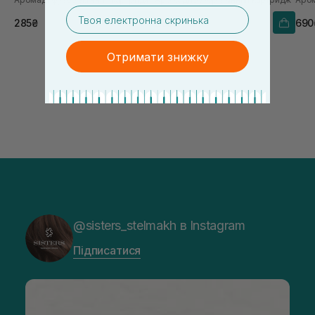
email
285₴
285₴
690
Отримати знижку
@sisters_stelmakh в Instagram
Підписатися