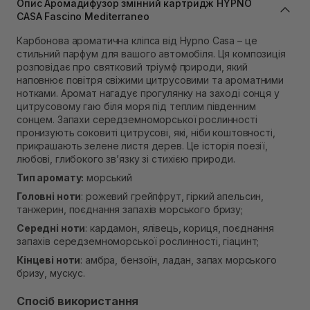
Опис Аромадифузор змінний картридж HYPNO
Самовивіз м. Львів, вул. Степана Бандери 45
CASA Fascino Mediterraneo
В наявності
Карбонова ароматична кліпса від Hypno Casa – це
Самовивіз м. Рівне, вул. 16-го Липня, 15
стильний парфум для вашого автомобіля. Ця композиція
В наявності
розповідає про святковий тріумф природи, який
Самовивіз м. Рівне, вул. Кулика і Гудачека 23 (ТЦ
наповнює повітря свіжими цитрусовими та ароматними
Екватор)
нотками. Аромат нагадує прогулянку на заході сонця у
В наявності
цитрусовому гаю біля моря під теплим південним
сонцем. Запахи середземноморської рослинності
пронизують соковиті цитрусові, які, ніби коштовності,
прикрашають зелене листя дерев. Це історія поезії,
любові, глибокого зв’язку зі стихією природи.
Тип аромату:
морський
Головні ноти
: рожевий грейпфрут, гіркий апельсин,
танжерин, поєднання запахів морського бризу;
Середні ноти
: кардамон, ялівець, кориця, поєднання
запахів середземноморської рослинності, гіацинт;
Кінцеві ноти
: амбра, бензоїн, ладан, запах морського
бризу, мускус.
Спосіб використання