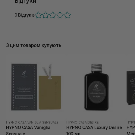
Відгуки
0 Відгуків
З цим товаром купують
HYPNO CASA
|
VANIGLIA SENSUALE
HYPNO CASA
|
DESIRE
HYPN
HYPNO CASA Vaniglia
HYPNO CASA Luxury Desire
HYP
Sensuale
100 мл
Med