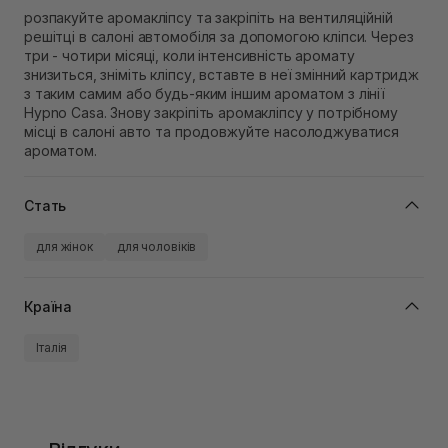
розпакуйте аромакліпсу та закріпіть на вентиляційній
решітці в салоні автомобіля за допомогою кліпси. Через
три - чотири місяці, коли інтенсивність аромату
знизиться, зніміть кліпсу, вставте в неї змінний картридж
з таким самим або будь-яким іншим ароматом з лінії
Hypno Casa. Знову закріпіть аромакліпсу у потрібному
місці в салоні авто та продовжуйте насолоджуватися
ароматом.
Стать
для жінок
для чоловіків
Країна
Італія