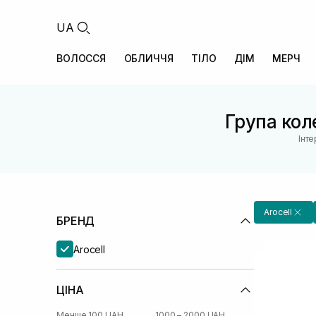
UA
ВОЛОССЯ
ОБЛИЧЧЯ
ТІЛО
ДІМ
МЕРЧ
Група коле
Інт
Arocell
БРЕНД
Arocell
ЦІНА
Менше 100 UAH
1000 – 2000 UAH