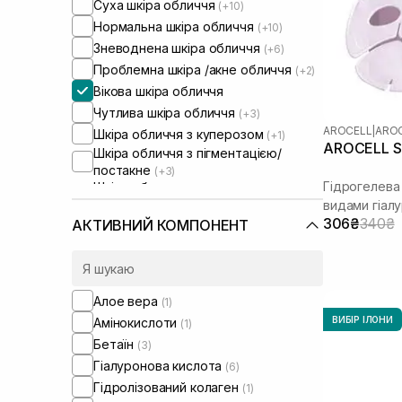
Суха шкіра обличчя
(+10)
Нормальна шкіра обличчя
(+10)
Зневоднена шкіра обличчя
(+6)
Проблемна шкіра /акне обличчя
(+2)
Вікова шкіра обличчя
Чутлива шкіра обличчя
(+3)
AROCELL
|
AROC
Шкіра обличчя з куперозом
(+1)
AROCELL Su
Шкіра обличчя з пігментацією/
постакне
(+3)
Гідрогелева 
Шкіра обличчя з розширеними
порами
видами гіал
(+2)
Шкіра обличчя з порушеним
306₴
340₴
АКТИВНИЙ КОМПОНЕНТ
барʼєром
(+5)
Шкіра обличчя з порушеним
мікробіомом
(+4)
Алое вера
(1)
ВИБІР ІЛОНИ
Амінокислоти
(1)
Бетаїн
(3)
Гіалуронова кислота
(6)
Гідролізований колаген
(1)