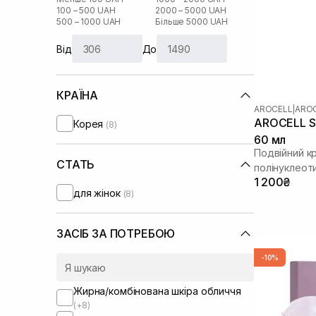
100 – 500 UAH
2000 – 5000 UAH
500 – 1000 UAH
Більше 5000 UAH
Від
До
КРАЇНА
AROCELL
|
AROC
AROCELL Su
Корея
(8)
60 мл
Подвійний к
СТАТЬ
полінуклеот
1 200₴
для жінок
(8)
ЗАСІБ ЗА ПОТРЕБОЮ
-10%
Жирна/комбінована шкіра обличчя
(+8)