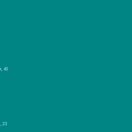
и, 45
, 23