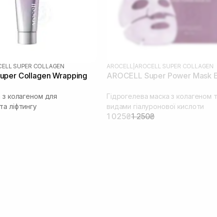
ELL SUPER COLLAGEN
AROCELL
|
AROCELL SUPER COLLAGEN
per Collagen Wrapping
AROCELL Super Power Mask 
л
а з колагеном для
Гідрогелева маска з колагеном т
та ліфтингу
видами гіалуронової кислоти
1 025₴
1 250₴