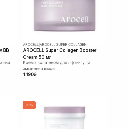
AROCELL
|
AROCELL SUPER COLLAGEN
w BB
AROCELL Super Collagen Booster
Cream 50 мл
сяйва
Крем з колагеном для ліфтингу та
зміцнення шкіри
1 190₴
-15%