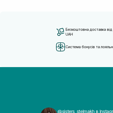
Безкоштовна доставка від
UAH
Система бонусів та лояльн
@sisters_stelmakh в Instag