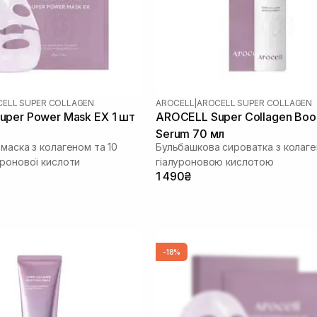
ELL SUPER COLLAGEN
AROCELL
|
AROCELL SUPER COLLAGEN
per Power Mask EX 1 шт
AROCELL Super Collagen Boo
Serum 70 мл
маска з колагеном та 10
Бульбашкова сироватка з колаге
уронової кислоти
гіалуроновою кислотою
1 490₴
-18%