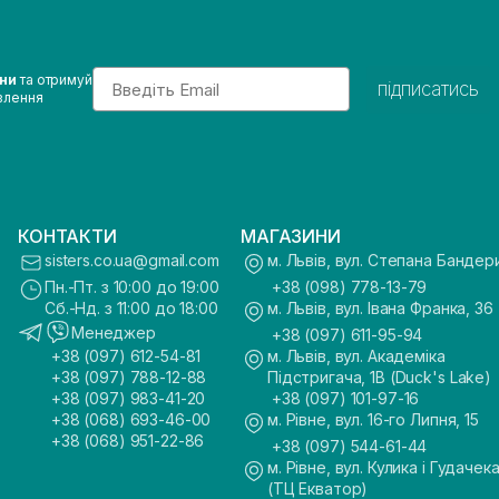
Email
ини
та отримуй
підписатись
влення
КОНТАКТИ
МАГАЗИНИ
sisters.co.ua@gmail.com
м. Львів, вул. Степана Бандер
Пн.-Пт. з 10:00 до 19:00
+38 (098) 778-13-79
Сб.-Нд. з 11:00 до 18:00
м. Львів, вул. Івана Франка, 36
Менеджер
+38 (097) 611-95-94
+38 (097) 612-54-81
м. Львів, вул. Академіка
+38 (097) 788-12-88
Підстригача, 1В (Duck's Lake)
+38 (097) 983-41-20
+38 (097) 101-97-16
+38 (068) 693-46-00
м. Рівне, вул. 16-го Липня, 15
+38 (068) 951-22-86
+38 (097) 544-61-44
м. Рівне, вул. Кулика і Гудачека
(ТЦ Екватор)