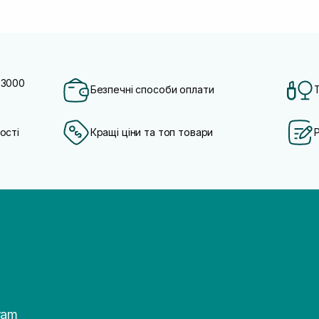
 3000
Безпечні способи оплати
ості
Кращі ціни та топ товари
ram