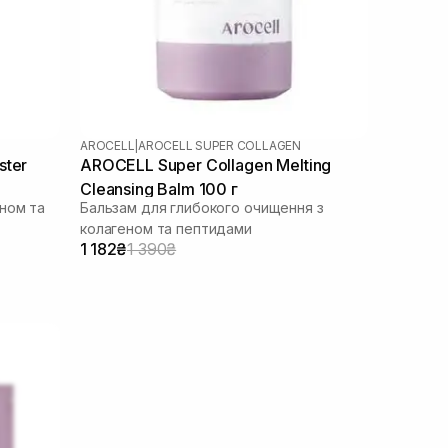
AROCELL
|
AROCELL SUPER COLLAGEN
ster
AROCELL Super Collagen Melting
Cleansing Balm 100 г
ном та
Бальзам для глибокого очищення з
колагеном та пептидами
1 182₴
1 390₴