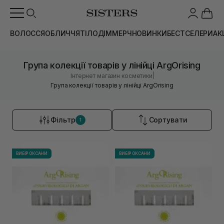
ВОЛОССЯ
ОБЛИЧЧЯ
ТІЛО
ДІМ
МЕРЧ
НОВИНКИ
БЕСТСЕЛЕРИ
АК
Група колекції товарів у лінійці ArgOrising
|
Інтернет магазин косметики
Група колекції товарів у лінійці ArgOrising
Фільтр
Сортувати
1
ВИБІР ОКСАНИ
ВИБІР ОКСАНИ