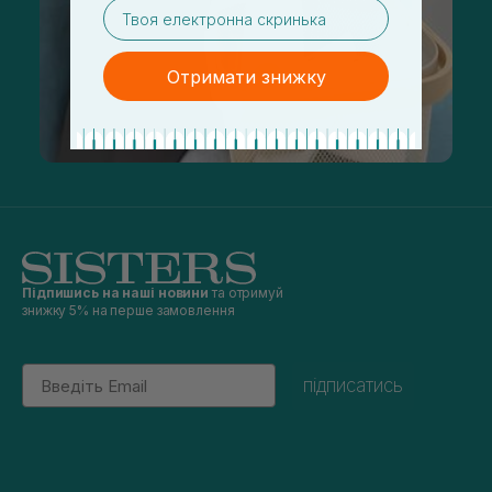
email
Отримати знижку
Підпишись на наші новини
та отримуй
знижку 5% на перше замовлення
Email
підписатись