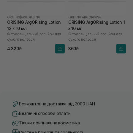
ORISING
|
ARGORISING
ORISING
|
ARGORISING
ORISING ArgORising Lotion
ORISING ArgORising Lotion 1
12 х 10 мл
х 10 мл
Фітоесенціальний лосьйон для
Фітоесенціальний лосьйон для
сухого волосся
сухого волосся
4 320₴
360₴
Безкоштовна доставка від 3000 UAH
Безпечні способи оплати
Тільки оригінальна косметика
Система бонусів та лояльності