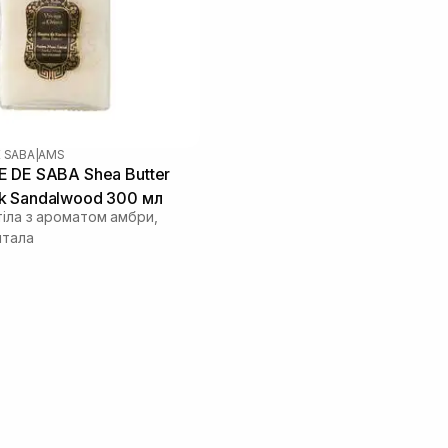
E SABA
|
AMS
 DE SABA Shea Butter
k Sandalwood 300 мл
тіла з ароматом амбри,
нтала