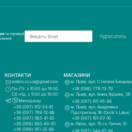
Email
ини
та отримуй
підписатись
влення
КОНТАКТИ
МАГАЗИНИ
sisters.co.ua@gmail.com
м. Львів, вул. Степана Бандер
Пн.-Пт. з 10:00 до 19:00
+38 (098) 778-13-79
Сб.-Нд. з 11:00 до 18:00
м. Львів, вул. Івана Франка, 36
Менеджер
+38 (097) 611-95-94
+38 (097) 612-54-81
м. Львів, вул. Академіка
+38 (097) 788-12-88
Підстригача, 1В (Duck's Lake)
+38 (097) 983-41-20
+38 (097) 101-97-16
+38 (068) 693-46-00
м. Рівне, вул. 16-го Липня, 15
+38 (068) 951-22-86
+38 (097) 544-61-44