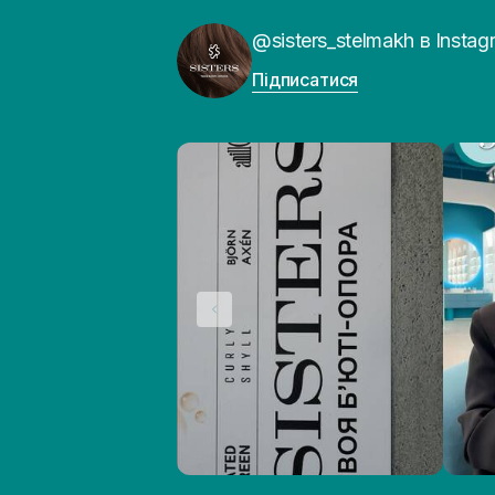
@sisters_stelmakh в Instag
Підписатися