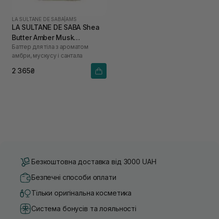
LA SULTANE DE SABA
|
AMS
LA SULTANE DE SABA Shea
Butter Amber Musk
Баттер для тіла з ароматом
Sandalwood 300 мл
амбри, мускусу і сантала
2 365₴
Безкоштовна доставка від 3000 UAH
Безпечні способи оплати
Тільки оригінальна косметика
Система бонусів та лояльності