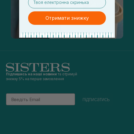
Отримати знижку
Підпишись на наші новини
та отримуй
знижку 5% на перше замовлення
Email
підписатись