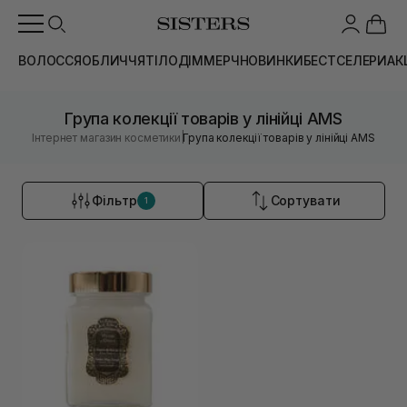
ВОЛОССЯ
ОБЛИЧЧЯ
ТІЛО
ДІМ
МЕРЧ
НОВИНКИ
БЕСТСЕЛЕРИ
АК
Група колекції товарів у лінійці AMS
|
Інтернет магазин косметики
Група колекції товарів у лінійці AMS
Фільтр
Сортувати
1