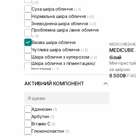
(+2)
Суха шкіра обличчя
(+3)
Нормальна шкіра обличчя
(+3)
Зневоднена шкіра обличчя
(+3)
Проблемна шкіра /акне обличчя
(+3)
Вікова шкіра обличчя
MEDICUBE
|
AGE
Чутлива шкіра обличчя
MEDICUBE A
(+3)
Шкіра обличчя з куперозом
білий
(+2)
Міні-пристр
Шкіра обличчя з пігментацією/
постакне
за шкірою
(+3)
Шкіра обличчя з розширеними
6 500₴
7 9
порами
(+3)
АКТИВНИЙ КОМПОНЕНТ
Шкіра обличчя з порушеним
барʼєром
(+2)
Шкіра обличчя з порушеним
мікробіомом
(+2)
Аденозин
(1)
Арбутин
(1)
Вітамін C
(1)
Глюконолактон
(1)