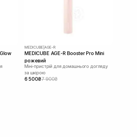
MEDICUBE
|
AGE-R
 Glow
MEDICUBE AGE-R Booster Pro Mini
рожевий
ля
Міні-пристрій для домашнього догляду
за шкірою
6 500₴
7 900₴