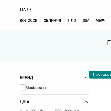
UA
ВОЛОССЯ
ОБЛИЧЧЯ
ТІЛО
ДІМ
МЕРЧ
Г
Вікова шкір
БРЕНД
Medicube
(4)
ЦІНА
Менше 100 UAH
1000 – 2000 UAH