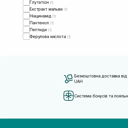
Глутатіон
(1)
Екстракт мальви
(1)
Ніацинамід
(1)
Пантенол
(1)
Пептиди
(1)
Ферулова кислота
(1)
Безкоштовна доставка від
UAH
Система бонусів та лояльн