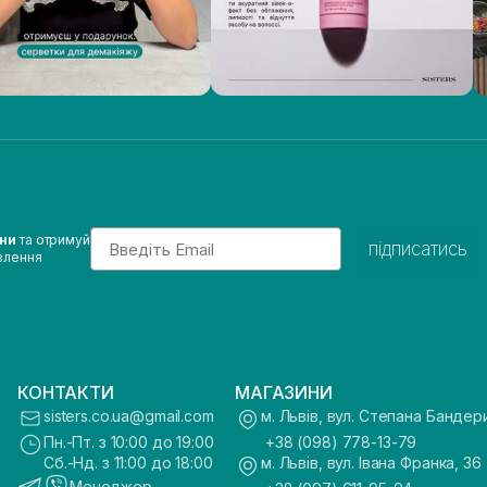
Email
ини
та отримуй
підписатись
влення
КОНТАКТИ
МАГАЗИНИ
sisters.co.ua@gmail.com
м. Львів, вул. Степана Бандер
Пн.-Пт. з 10:00 до 19:00
+38 (098) 778-13-79
Сб.-Нд. з 11:00 до 18:00
м. Львів, вул. Івана Франка, 36
Менеджер