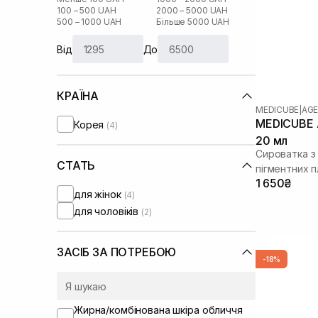
100 – 500 UAH
2000 – 5000 UAH
500 – 1000 UAH
Більше 5000 UAH
Від
До
КРАЇНА
MEDICUBE
|
AGE
MEDICUBE A
Корея
(4)
20 мл
Сироватка з 
СТАТЬ
пігментних 
1 650₴
для жінок
(4)
для чоловіків
(2)
ЗАСІБ ЗА ПОТРЕБОЮ
-18%
Жирна/комбінована шкіра обличчя