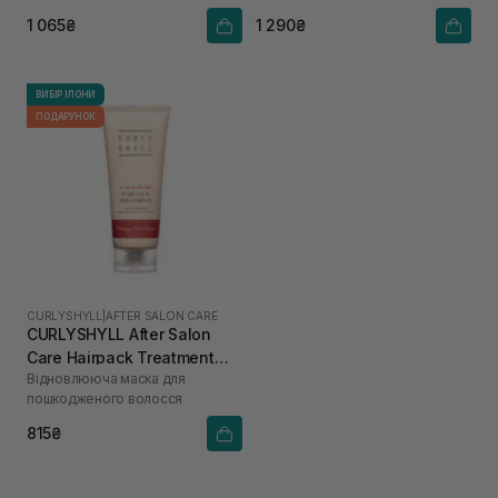
1 065₴
1 290₴
ВИБІР ІЛОНИ
ПОДАРУНОК
CURLYSHYLL
|
AFTER SALON CARE
CURLYSHYLL After Salon
Care Hairpack Treatment
Відновлююча маска для
100 мл
пошкодженого волосся
815₴