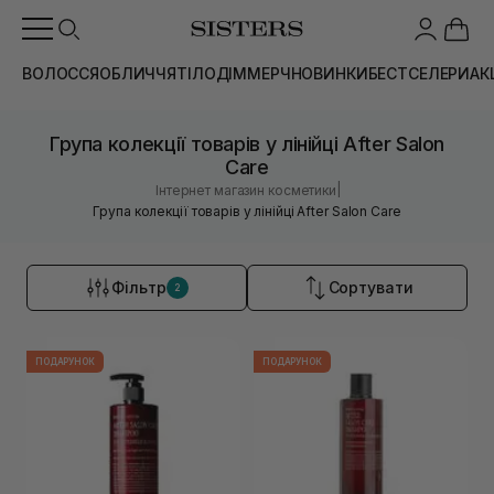
ВОЛОССЯ
ОБЛИЧЧЯ
ТІЛО
ДІМ
МЕРЧ
НОВИНКИ
БЕСТСЕЛЕРИ
АК
Група колекції товарів у лінійці After Salon
Care
|
Інтернет магазин косметики
Група колекції товарів у лінійці After Salon Care
Фільтр
Сортувати
2
ПОДАРУНОК
ПОДАРУНОК