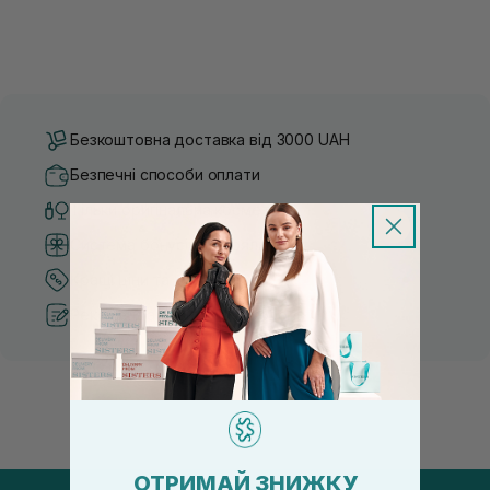
Безкоштовна доставка від 3000 UAH
Безпечні способи оплати
Тільки оригінальна косметика
Система бонусів та лояльності
Кращі ціни та топ товари
Рекомендації від косметологів
ОТРИМАЙ ЗНИЖКУ