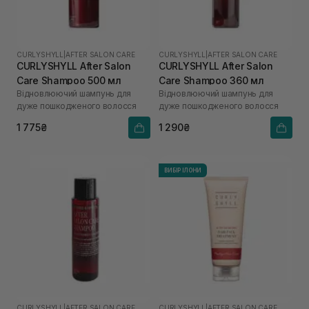
CURLYSHYLL
|
AFTER SALON CARE
CURLYSHYLL
|
AFTER SALON CARE
CURLYSHYLL After Salon
CURLYSHYLL After Salon
Care Shampoo 500 мл
Care Shampoo 360 мл
Відновлюючий шампунь для
Відновлюючий шампунь для
дуже пошкодженого волосся
дуже пошкодженого волосся
1 775₴
1 290₴
ВИБІР ІЛОНИ
CURLYSHYLL
|
AFTER SALON CARE
CURLYSHYLL
|
AFTER SALON CARE