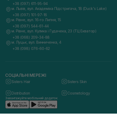
+38 (097) 611-95-94
м. Львів, вул. Академіка Підстригача, 1В (Duck's Lake)
+38 (097) 101-97-16
м. Рівне, вул. 16-го Липня, 15
+38 (097) 544-61-44
м. Рівне, вул. Кулика і Гудачека, 23 (ТЦ Екватор)
+38 (068) 209-34-88
м. Луцьк, вул. Винниченка, 4
+38 (098) 076-60-62
СОЦІАЛЬНІ МЕРЕЖІ
Sisters Hair
Sisters Skin
Distribution
Cosmetology
Завантажуйте мобільний додаток