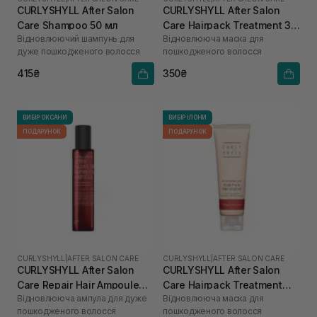
CURLYSHYLL After Salon
CURLYSHYLL After Salon
Care Shampoo 50 мл
Care Hairpack Treatment 30
Відновлюючий шампунь для
Відновлююча маска для
мл
дуже пошкодженого волосся
пошкодженого волосся
415₴
350₴
ВИБІР ОКСАНИ
ВИБІР ІЛОНИ
ПОДАРУНОК
ПОДАРУНОК
CURLYSHYLL
|
AFTER SALON CARE
CURLYSHYLL
|
AFTER SALON CARE
CURLYSHYLL After Salon
CURLYSHYLL After Salon
Care Repair Hair Ampoule
Care Hairpack Treatment
Відновлююча ампула для дуже
Відновлююча маска для
100 мл
250 мл
пошкодженого волосся
пошкодженого волосся