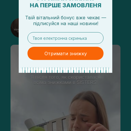
НА ПЕРШЕ ЗАМОВЛЕНЯ
Твій вітальний бонус вже чекає —
@sisters_stelmakh в Instagram
підписуйся
на
наші новини!
Підписатися
email
Отримати знижку