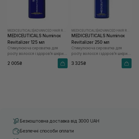
MEDICEUTICALS
|
ADVANCED HAIR RESTORATION TECHNOLOGY
MEDICEUTICALS
|
ADVANCED HAIR RESTORATION TECHNOLOGY
MEDICEUTICALS Numinox
MEDICEUTICALS Numinox
Revitalizer 125 мл
Revitalizer 250 мл
Стимулююча сироватка для
Стимулююча сироватка для
росту волосся і здоров’я шкіри
росту волосся і здоров’я шкіри
голови для чоловіків
голови для чоловіків
2 005₴
3 325₴
Безкоштовна доставка від 3000 UAH
Безпечні способи оплати