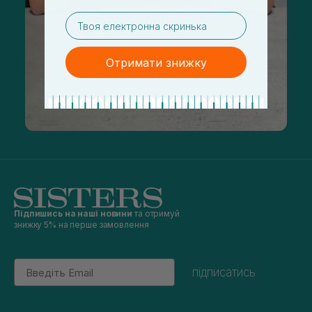
email
Отримати знижку
Підпишись на наші новини
та отримуй
знижку 5% на перше замовлення
Email
підписатись