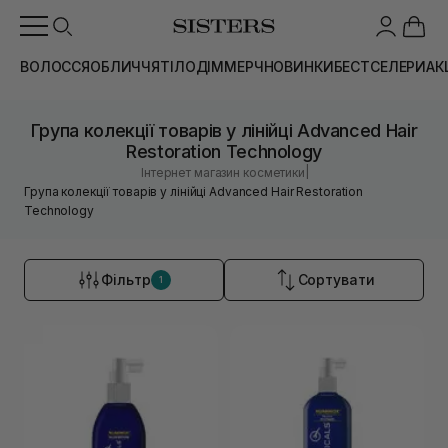
ВОЛОССЯ
ОБЛИЧЧЯ
ТІЛО
ДІМ
МЕРЧ
НОВИНКИ
БЕСТСЕЛЕРИ
АК
Група колекції товарів у лінійці Advanced Hair
Restoration Technology
|
Інтернет магазин косметики
Група колекції товарів у лінійці Advanced Hair Restoration
Technology
Фільтр
Сортувати
1